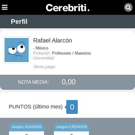
Perfil
Rafael Alarcón
- México
Profesión:
Profesores / Maestros
Universidad:
Último juego:
0,00
NOTA MEDIA:
0
PUNTOS (último mes)
Juegos JUGADOS
Juegos CREADOS