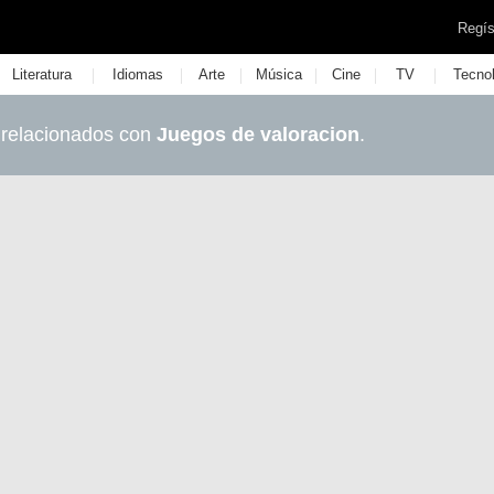
Regís
|
|
|
|
|
|
Literatura
Idiomas
Arte
Música
Cine
TV
Tecno
 relacionados con
Juegos de valoracion
.