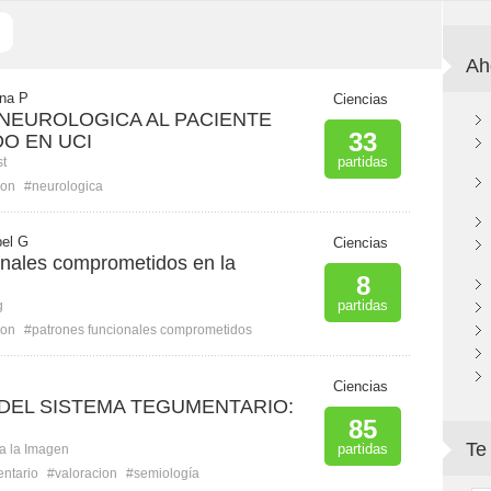
Ah
ana P
Ciencias
NEUROLOGICA AL PACIENTE
33
DO EN UCI
partidas
st
ion
#neurologica
bel G
Ciencias
onales comprometidos en la
8
partidas
g
ion
#patrones funcionales comprometidos
Ciencias
DEL SISTEMA TEGUMENTARIO:
85
Te
partidas
ca la Imagen
ntario
#valoracion
#semiología