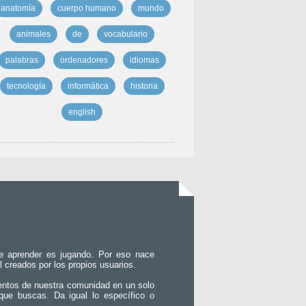
anatomía
cuerpo humano
mundo
animales
de
vocabulario
palabras
ordenadores
idiomas
tecnología
informática
historia
english
e aprender es jugando. Por eso nace
l creados por los propios usuarios.
entos de nuestra comunidad en un solo
que buscas. Da igual lo específico o