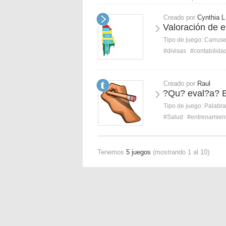
Creado por
Cynthia L
Valoración de 
Tipo de juego:
Carruse
#divisas
#contabilida
Creado por
Raul
?Qu? eval?a? E
Tipo de juego:
Palabra
#Salud
#entrenamien
Tenemos
5 juegos
(mostrando 1 al 10)