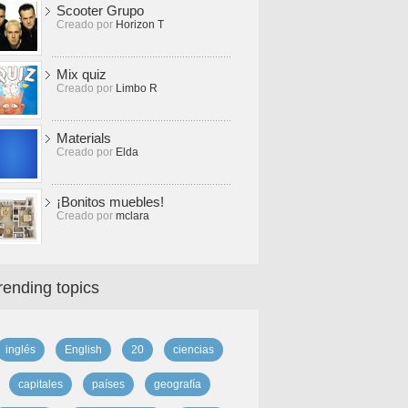
Scooter Grupo
Creado por
Horizon T
Mix quiz
Creado por
Limbo R
Materials
Creado por
Elda
¡Bonitos muebles!
Creado por
mclara
rending topics
inglés
English
20
ciencias
capitales
países
geografía