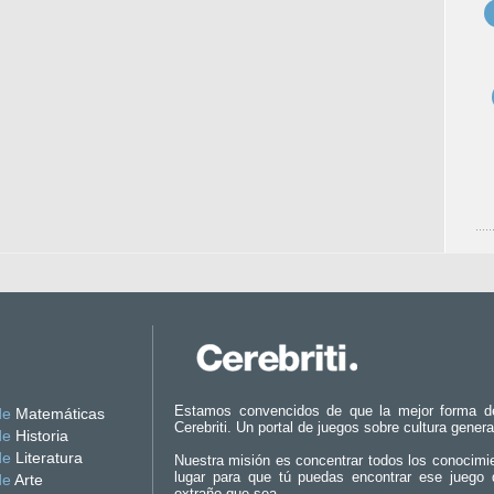
Estamos convencidos de que la mejor forma d
de
Matemáticas
Cerebriti. Un portal de juegos sobre cultura genera
de
Historia
de
Literatura
Nuestra misión es concentrar todos los conocimi
lugar para que tú puedas encontrar ese juego 
de
Arte
extraño que sea.