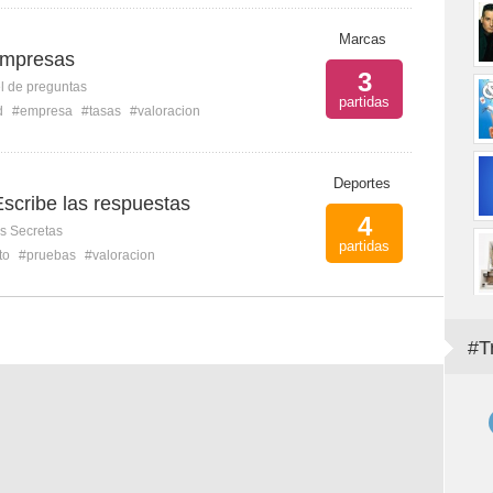
Marcas
empresas
3
l de preguntas
partidas
d
#empresa
#tasas
#valoracion
Deportes
scribe las respuestas
4
s Secretas
partidas
to
#pruebas
#valoracion
#T