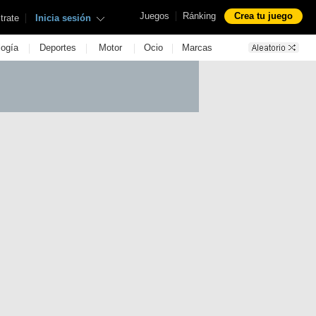
|
Juegos
Ránking
Crea tu juego
|
trate
Inicia sesión
|
|
|
|
logía
Deportes
Motor
Ocio
Marcas