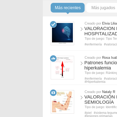
Más recientes
Más jugados
Creado por
Elvia Lili
VALORACION 
HOSPITALIZA
Tipo de juego:
Tipo Te
#enfermería
#valorac
Creado por
Rosa Isa
Patrones funci
hiperkalemia
Tipo de juego:
Ránkin
#enfermería
#valorac
#Hiperkalemia
Creado por
Nataly R
VALORACIÓN 
SEMIOLOGÍA
Tipo de juego:
Identifi
#piel
#sistema tegume
#lesiones primarias