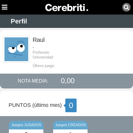
Perfil
Raul
-
Profesión:
Universidad:
Último juego:
0,00
NOTA MEDIA:
0
PUNTOS (último mes)
Juegos JUGADOS
Juegos CREADOS