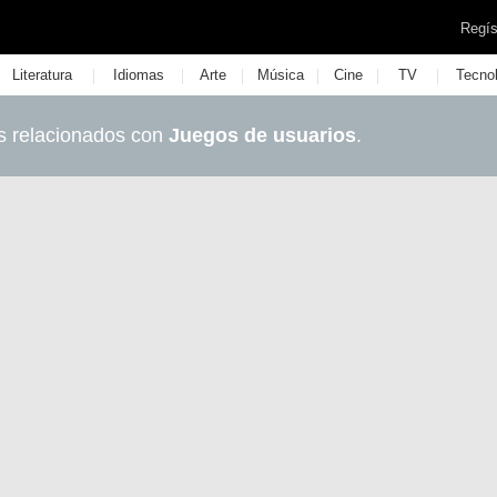
Regís
|
|
|
|
|
|
Literatura
Idiomas
Arte
Música
Cine
TV
Tecno
s relacionados con
Juegos de usuarios
.