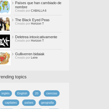
Países que han cambiado de
nombre
Creado por
CABALLA 6
The Black Eyed Peas
Creado por
Horizon T
Deletrea intoxicativamente
Creado por
Horizon T
Gulliverren bidaiak
Creado por
Leire
rending topics
inglés
English
20
ciencias
capitales
países
geografía