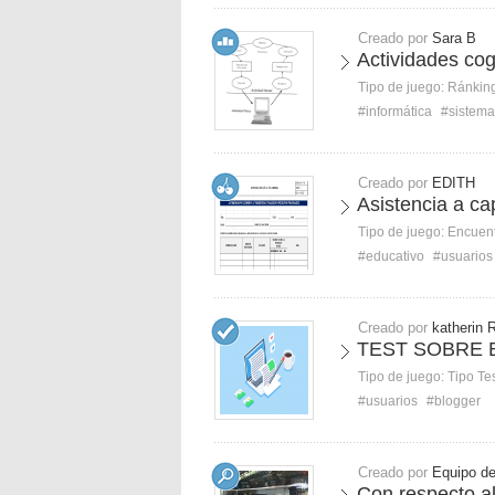
Creado por
Sara B
Actividades cog
Tipo de juego:
Ránkin
#informática
#sistema
Creado por
EDITH
Asistencia a ca
Tipo de juego:
Encuent
#educativo
#usuarios
Creado por
katherin 
TEST SOBRE 
Tipo de juego:
Tipo Te
#usuarios
#blogger
Creado por
Equipo de
Con respecto al