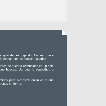
e aprender es jugando. Por eso nace
l creados por los propios usuarios.
entos de nuestra comunidad en un solo
que buscas. Da igual lo específico o
migos para demostrar quién es el que
uronas en forma.