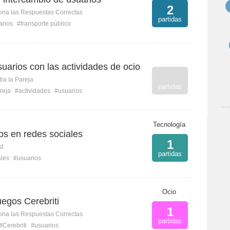
2
ona las Respuestas Correctas
partidas
arios
#transporte público
uarios con las actividades de ocio
ra la Pareja
partidas
reja
#actividades
#usuarios
Tecnología
os en redes sociales
1
st
partidas
ales
#usuarios
Ocio
egos Cerebriti
1
ona las Respuestas Correctas
partidas
#Cerebriti
#usuarios