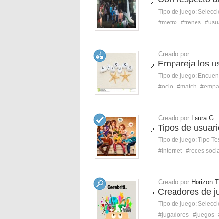
Tipo de juego:
Selecci
#metro
#trenes
#usu
Creado por
Empareja los us
Tipo de juego:
Encuent
#ocio
#match
#empa
Creado por
Laura G
Tipos de usuari
Tipo de juego:
Tipo Te
#internet
#redes soci
Creado por
Horizon T
Creadores de ju
Tipo de juego:
Selecci
#jugadores
#juegos