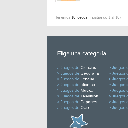
Tenemos
10 juegos
(mostrando 1 al 10)
Elige una categoría:
> Juegos de
Ciencias
> Juegos 
> Juegos de
Geografía
> Juegos 
> Juegos de
Lengua
> Juegos 
> Juegos de
Idiomas
> Juegos 
> Juegos de
Música
> Juegos 
> Juegos de
Televisión
> Juegos 
> Juegos de
Deportes
> Juegos 
> Juegos de
Ocio
> Juegos 