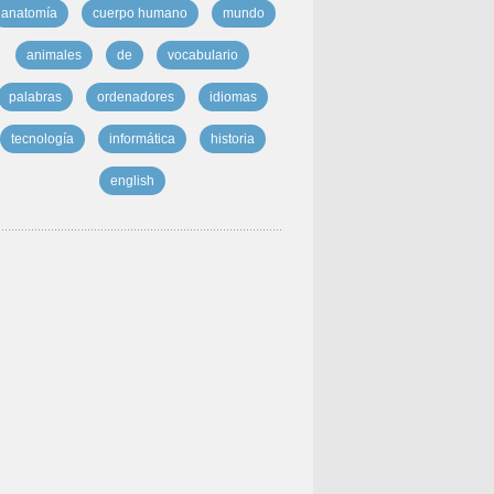
anatomía
cuerpo humano
mundo
animales
de
vocabulario
palabras
ordenadores
idiomas
tecnología
informática
historia
english