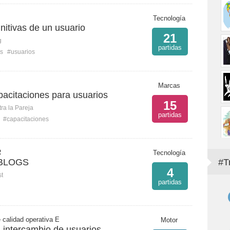
Tecnología
nitivas de un usuario
21
g
partidas
s
#usuarios
Marcas
pacitaciones para usuarios
15
ra la Pareja
partidas
#capacitaciones
R
Tecnología
BLOGS
#T
4
st
partidas
 calidad operativa E
Motor
 intercambio de usuarios