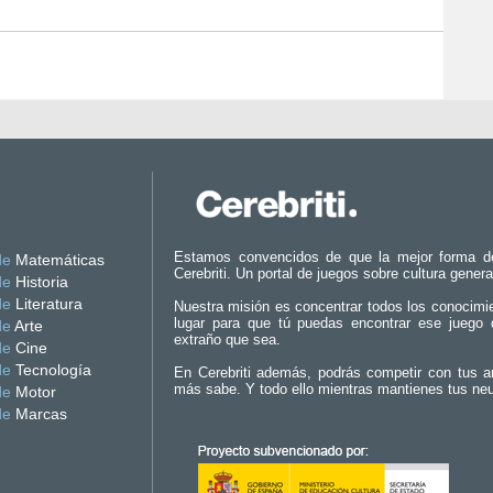
Estamos convencidos de que la mejor forma d
de
Matemáticas
Cerebriti. Un portal de juegos sobre cultura genera
de
Historia
de
Literatura
Nuestra misión es concentrar todos los conocimi
lugar para que tú puedas encontrar ese juego 
de
Arte
extraño que sea.
de
Cine
de
Tecnología
En Cerebriti además, podrás competir con tus a
más sabe. Y todo ello mientras mantienes tus ne
de
Motor
de
Marcas