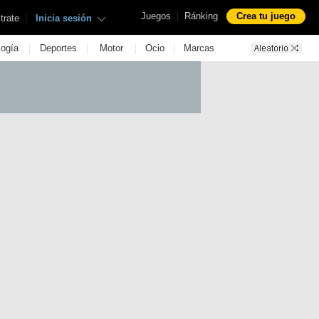
|
Juegos
Ránking
Crea tu juego
|
trate
Inicia sesión
|
|
|
|
logía
Deportes
Motor
Ocio
Marcas