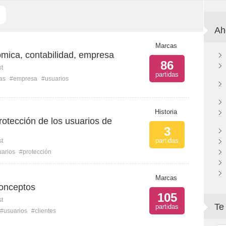
Ah
Marcas
ómica, contabilidad, empresa
86
st
partidas
as
#empresa
#usuarios
Historia
rotección de los usuarios de
3
partidas
st
arios
#protección
Marcas
onceptos
105
st
Te
partidas
#usuarios
#clientes