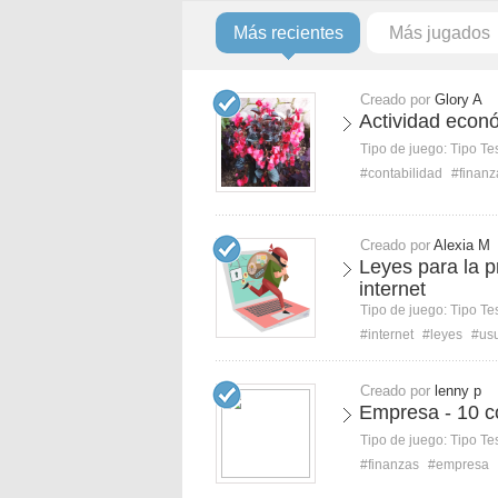
Más recientes
Más jugados
Creado por
Glory A
Actividad econ
Tipo de juego:
Tipo Te
#contabilidad
#finanz
Creado por
Alexia M
Leyes para la p
internet
Tipo de juego:
Tipo Te
#internet
#leyes
#usu
Creado por
lenny p
Empresa - 10 c
Tipo de juego:
Tipo Te
#finanzas
#empresa