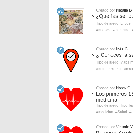
Creado por
Natalia B
¿Querías ser d
Tipo de juego:
Encuent
#huesos
#medicina
Creado por
Inés G
¿ Conoces la sa
Tipo de juego:
Mapa 
#entrenamiento
#mate
Creado por
Nardy C
Los primeros 15
medicina
Tipo de juego:
Tipo Te
#medicina
#Salud
#
Creado por
Victoria V
Primeros Auxili