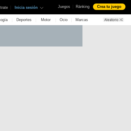
|
Juegos
Ránking
Crea tu juego
|
trate
Inicia sesión
|
|
|
|
logía
Deportes
Motor
Ocio
Marcas