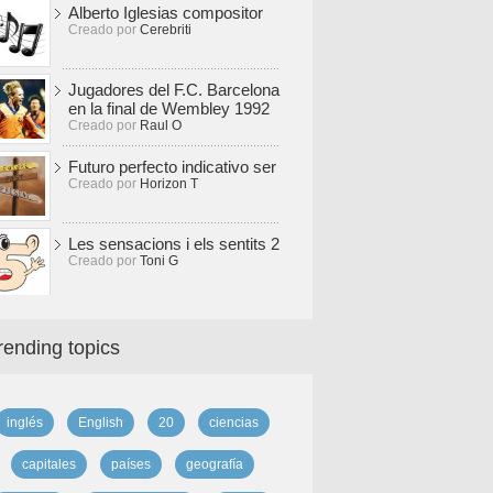
Alberto Iglesias compositor
Creado por
Cerebriti
Jugadores del F.C. Barcelona
en la final de Wembley 1992
Creado por
Raul O
Futuro perfecto indicativo ser
Creado por
Horizon T
Les sensacions i els sentits 2
Creado por
Toni G
rending topics
inglés
English
20
ciencias
capitales
países
geografía