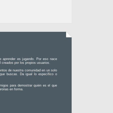
e aprender es jugando. Por eso nace
l creados por los propios usuarios.
entos de nuestra comunidad en un solo
que buscas. Da igual lo específico o
migos para demostrar quién es el que
uronas en forma.