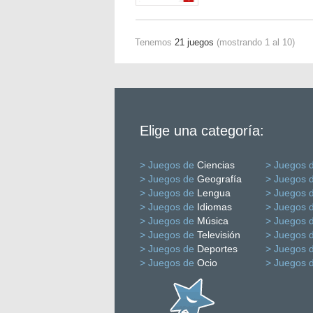
Tenemos
21 juegos
(mostrando 1 al 10)
Elige una categoría:
> Juegos de
Ciencias
> Juegos 
> Juegos de
Geografía
> Juegos 
> Juegos de
Lengua
> Juegos 
> Juegos de
Idiomas
> Juegos 
> Juegos de
Música
> Juegos 
> Juegos de
Televisión
> Juegos 
> Juegos de
Deportes
> Juegos 
> Juegos de
Ocio
> Juegos 