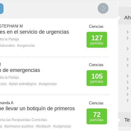
Ah
STEPHANI M
Ciencias
es en el servicio de urgencias
127
ra la Pareja
partidas
 laborales
#urgencias
M
Ciencias
co de emergencias
105
ra la Pareja
partidas
cias
#plan estratégico
#urgencias
rnanda A
Ciencias
e llevar un botiquín de primeros
72
Te
partidas
ona las Respuestas Correctas
ía
#primeros auxilios
#botiquín
#urgencias