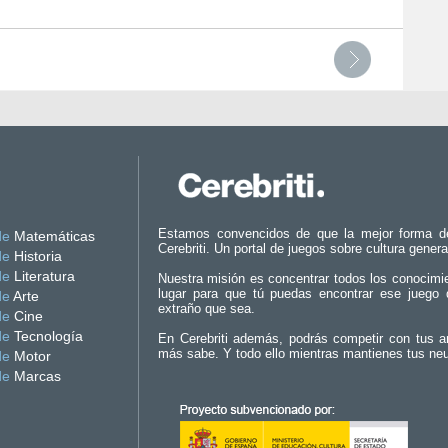
Estamos convencidos de que la mejor forma d
de
Matemáticas
Cerebriti. Un portal de juegos sobre cultura genera
de
Historia
de
Literatura
Nuestra misión es concentrar todos los conocimi
lugar para que tú puedas encontrar ese juego 
de
Arte
extraño que sea.
de
Cine
de
Tecnología
En Cerebriti además, podrás competir con tus a
más sabe. Y todo ello mientras mantienes tus ne
de
Motor
de
Marcas