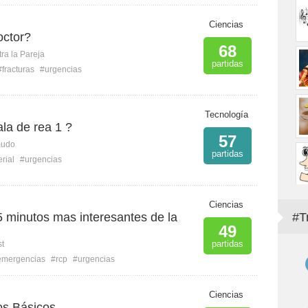
Ciencias
octor?
68
ra la Pareja
partidas
#fracturas
#urgencias
Tecnología
la de rea 1 ?
57
mudo
partidas
rial
#urgencias
Ciencias
 minutos mas interesantes de la
#T
49
partidas
st
emergencias
#rcp
#urgencias
Ciencias
os Básicos