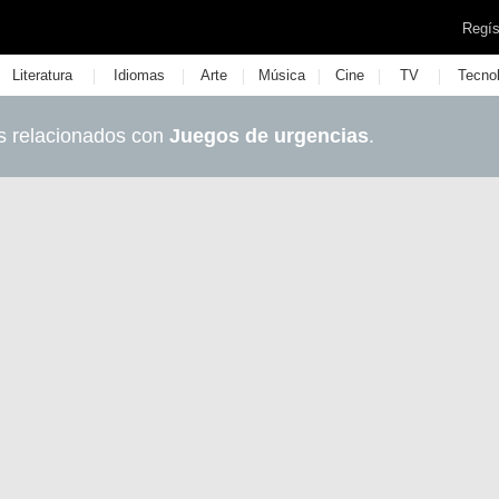
Regís
|
|
|
|
|
|
Literatura
Idiomas
Arte
Música
Cine
TV
Tecno
s relacionados con
Juegos de urgencias
.