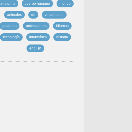
anatomía
cuerpo humano
mundo
animales
de
vocabulario
palabras
ordenadores
idiomas
tecnología
informática
historia
english