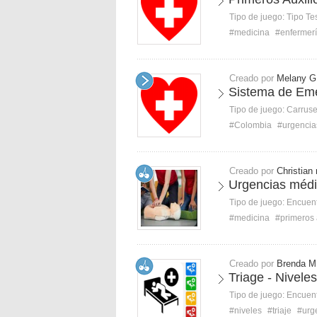
Tipo de juego:
Tipo Te
#medicina
#enfermer
Creado por
Melany G
Sistema de Em
Tipo de juego:
Carruse
#Colombia
#urgencia
Creado por
Christian 
Urgencias méd
Tipo de juego:
Encuent
#medicina
#primeros 
Creado por
Brenda M
Triage - Nivele
Tipo de juego:
Encuent
#niveles
#triaje
#urg