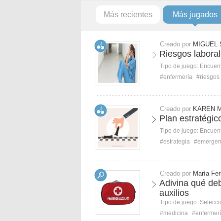
Más recientes
Más jugados
Creado por
MIGUEL 
Riesgos laboral
Tipo de juego:
Encuent
#enfermería
#riesgos
Creado por
KAREN 
Plan estratégi
Tipo de juego:
Encuent
#estrategia
#emergen
Creado por
Marìa Fe
Adivina qué deb
auxilios
Tipo de juego:
Selecci
#medicina
#enfermer