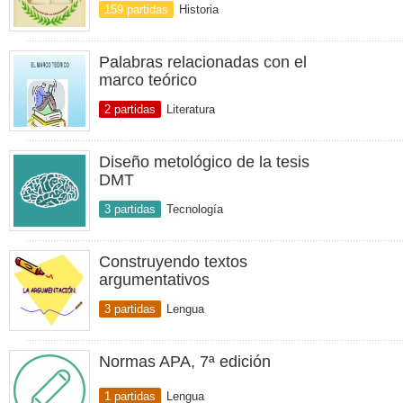
159 partidas
Historia
Palabras relacionadas con el
marco teórico
2 partidas
Literatura
Diseño metológico de la tesis
DMT
3 partidas
Tecnología
Construyendo textos
argumentativos
3 partidas
Lengua
Normas APA, 7ª edición
1 partidas
Lengua