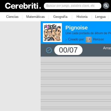
|
|
|
|
|
Ciencias
Matemáticas
Geografía
Historia
Lengua
Pignoise
Une cada portada de álbum de Pig
Creado por:
Horizon
00/07
Arra
11