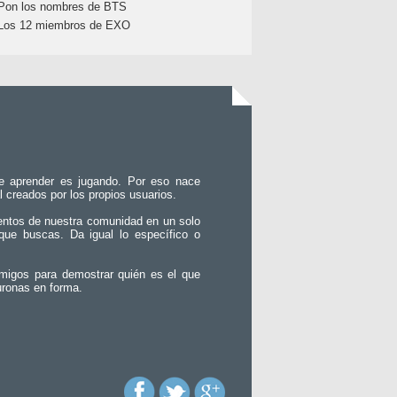
Pon los nombres de BTS
Los 12 miembros de EXO
e aprender es jugando. Por eso nace
l creados por los propios usuarios.
entos de nuestra comunidad en un solo
que buscas. Da igual lo específico o
migos para demostrar quién es el que
uronas en forma.