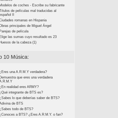
Modelos de coches - Escribe su fabricante
Títulos de películas mal traducidas al
español II
Ciudades romanas en Hispania
Obras principales de Miguel Ángel
Parejas de película
Elige las sumas cuyo resultado es 23
Huesos de la cabeza (1)
p 10 Música:
¿Eres una A.R.M.Y verdadera?
Demuestra que eres una verdadera
A.R.M.Y
¿En realidad eres ARMY?
¿Qué integrante de BTS es?
¿Sabes lo que deberías saber de BTS?
Adivina de BTS
¿Sabes todo de BTS?
¿Conoces a BTS? ¿Eres A.R.M.Y. o fan?