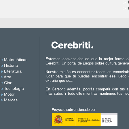
Estamos convencidos de que la mejor forma d
de
Matemáticas
Cerebriti. Un portal de juegos sobre cultura genera
de
Historia
de
Literatura
Nuestra misión es concentrar todos los conocimi
lugar para que tú puedas encontrar ese juego 
de
Arte
extraño que sea.
de
Cine
de
Tecnología
En Cerebriti además, podrás competir con tus a
más sabe. Y todo ello mientras mantienes tus ne
de
Motor
de
Marcas