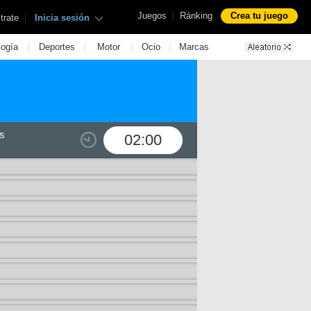
|
Juegos
Ránking
Crea tu juego
|
trate
Inicia sesión
|
|
|
|
logía
Deportes
Motor
Ocio
Marcas
s
02:00