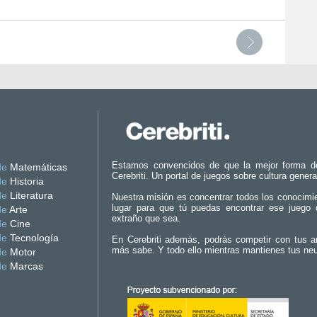
Estamos convencidos de que la mejor forma d
de
Matemáticas
Cerebriti. Un portal de juegos sobre cultura genera
de
Historia
de
Literatura
Nuestra misión es concentrar todos los conocimi
lugar para que tú puedas encontrar ese juego 
de
Arte
extraño que sea.
de
Cine
de
Tecnología
En Cerebriti además, podrás competir con tus a
más sabe. Y todo ello mientras mantienes tus ne
de
Motor
de
Marcas