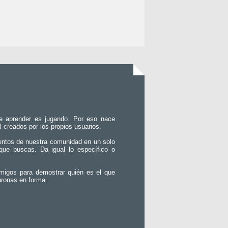
e aprender es jugando. Por eso nace
l creados por los propios usuarios.
entos de nuestra comunidad en un solo
que buscas. Da igual lo específico o
migos para demostrar quién es el que
uronas en forma.