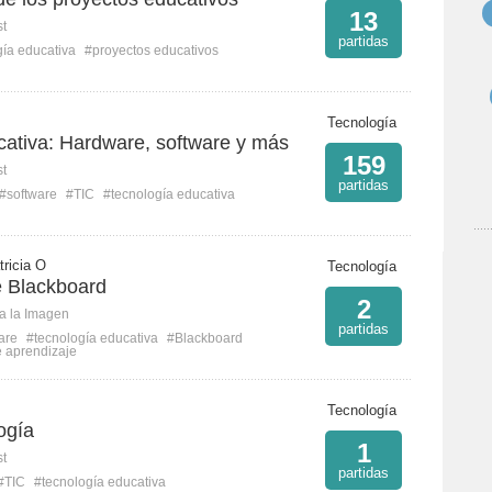
13
st
partidas
gía educativa
#proyectos educativos
Tecnología
cativa: Hardware, software y más
159
st
partidas
#software
#TIC
#tecnología educativa
tricia O
Tecnología
 Blackboard
2
ca la Imagen
partidas
are
#tecnología educativa
#Blackboard
e aprendizaje
Tecnología
ogía
1
st
partidas
#TIC
#tecnología educativa