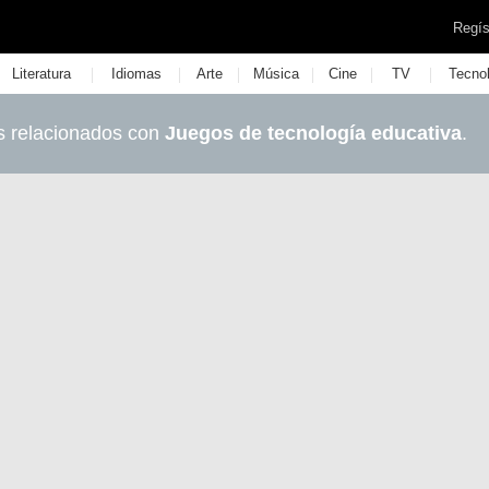
Regís
|
|
|
|
|
|
Literatura
Idiomas
Arte
Música
Cine
TV
Tecno
s relacionados con
Juegos de tecnología educativa
.