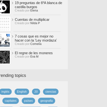
19 preguntas de 6ºA blanca de
castilla burgos
Creado por
Elena
Cuentas de multiplicar
Creado por
Nilda P
7 cosas que es mejor no
hacer con la 'Ley mordaza'
Creado por
Cornelia
El regne de les moneres
Creado por
Eva M
rending topics
inglés
English
20
ciencias
capitales
países
geografía