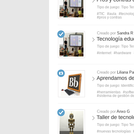
Tipo de juego:
Tipo Te
#TIC
#aula
#tecnolo
#pros y contras
Creado por
Sandra R
Tecnología edu
Tipo de juego:
Tipo Te
#internet
#hardware
Creado por
Liliana Pa
Aprendamos de
Tipo de juego:
Identifi
#herramientas
#softw
#sistema de gestión d
Creado por
Anxo G
Taller de tecnol
Tipo de juego:
Tipo Te
#nuevas tecnologías