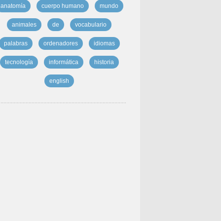
anatomía
cuerpo humano
mundo
animales
de
vocabulario
palabras
ordenadores
idiomas
tecnología
informática
historia
english