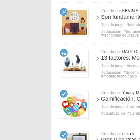
Creado por
KEVIN A
Son fundamento
Tipo de juego:
Selecci
#educación
#herrami
#tecnología educativa
Creado por
RAUL O
13 factores: Mo
Tipo de juego:
Encuent
#educación
#docenci
#modelo tecnológico
Creado por
Yurany M
Gamificación: C
Tipo de juego:
Tipo Te
#gamificación
#Cerebr
Creado por
erika v
Pros y contras 