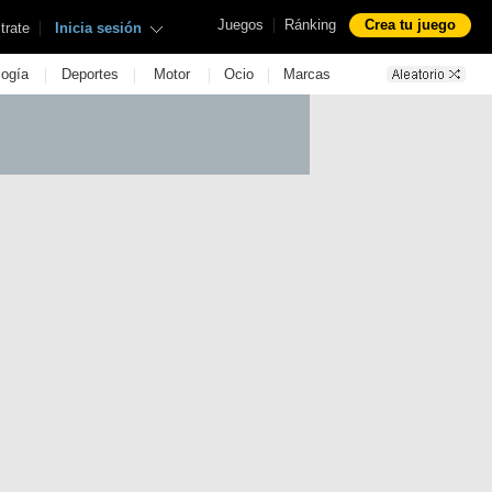
|
Juegos
Ránking
Crea tu juego
|
trate
Inicia sesión
|
|
|
|
logía
Deportes
Motor
Ocio
Marcas