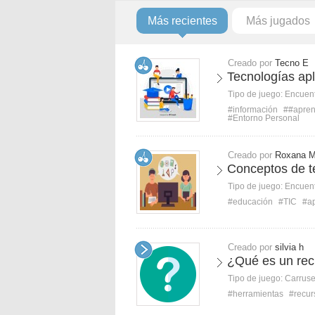
Más recientes
Más jugados
Creado por
Tecno E
Tecnologías ap
Tipo de juego:
Encuent
#información
##apren
#Entorno Personal
Creado por
Roxana 
Conceptos de t
Tipo de juego:
Encuent
#educación
#TIC
#ap
Creado por
silvia h
¿Qué es un rec
Tipo de juego:
Carruse
#herramientas
#recur