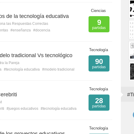
Ciencias
s de la tecnología educativa
9
ona las Respuestas Correctas
partidas
entas
#enseñanza
#docencia
Tecnología
delo tradicional Vs tecnológico
90
ra la Pareja
partidas
a
#tecnología educativa
#modelo tradicional
Tecnología
erebriti
#T
28
st
partidas
iti
#juegos educativos
#tecnología educativa
Tecnología
de los proyectos educativos