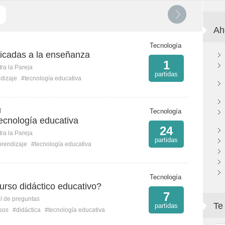
Ah
Tecnología
licadas a la enseñanza
1
ra la Pareja
partidas
dizaje
#tecnología educativa
M
Tecnología
ecnología educativa
24
ra la Pareja
partidas
rendizaje
#tecnología educativa
Tecnología
urso didáctico educativo?
7
l de preguntas
Te
partidas
sos
#didáctica
#tecnología educativa