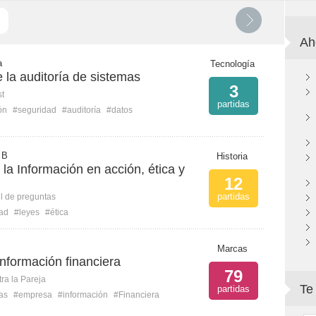
Ah
a
Tecnología
la auditoría de sistemas
3
st
partidas
ón
#seguridad
#auditoría
#datos
 B
Historia
la Información en acción, ética y
12
partidas
l de preguntas
ad
#leyes
#ética
Marcas
información financiera
79
ra la Pareja
Te
partidas
as
#empresa
#información
#Financiera