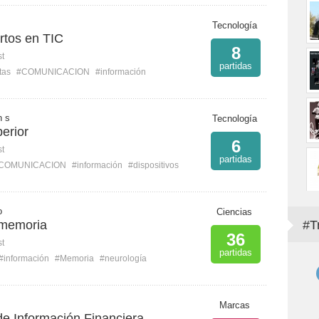
Tecnología
tos en TIC
8
st
partidas
tas
#COMUNICACION
#información
n s
Tecnología
erior
6
st
partidas
COMUNICACION
#información
#dispositivos
o
Ciencias
 memoria
#T
36
st
partidas
#información
#Memoria
#neurología
Marcas
e Información Financiera