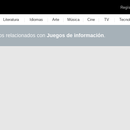
Regís
|
|
|
|
|
|
Literatura
Idiomas
Arte
Música
Cine
TV
Tecno
os relacionados con
Juegos de información
.