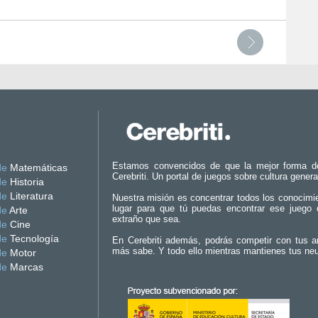
Estamos convencidos de que la mejor forma d
de
Matemáticas
Cerebriti. Un portal de juegos sobre cultura genera
de
Historia
de
Literatura
Nuestra misión es concentrar todos los conocimi
lugar para que tú puedas encontrar ese juego 
de
Arte
extraño que sea.
de
Cine
de
Tecnología
En Cerebriti además, podrás competir con tus a
más sabe. Y todo ello mientras mantienes tus ne
de
Motor
de
Marcas