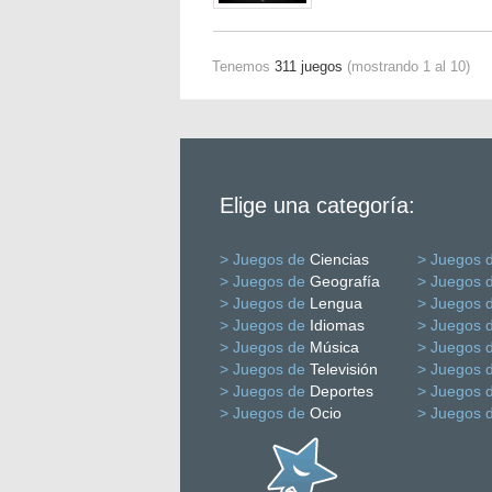
Tenemos
311 juegos
(mostrando 1 al 10)
Elige una categoría:
> Juegos de
Ciencias
> Juegos 
> Juegos de
Geografía
> Juegos 
> Juegos de
Lengua
> Juegos 
> Juegos de
Idiomas
> Juegos 
> Juegos de
Música
> Juegos 
> Juegos de
Televisión
> Juegos 
> Juegos de
Deportes
> Juegos 
> Juegos de
Ocio
> Juegos 