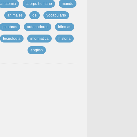
anatomía
cuerpo humano
mundo
animales
de
vocabulario
palabras
ordenadores
idiomas
tecnología
informática
historia
english