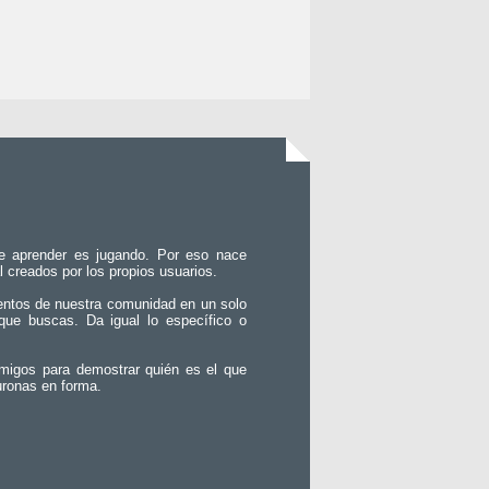
e aprender es jugando. Por eso nace
l creados por los propios usuarios.
entos de nuestra comunidad en un solo
que buscas. Da igual lo específico o
migos para demostrar quién es el que
uronas en forma.