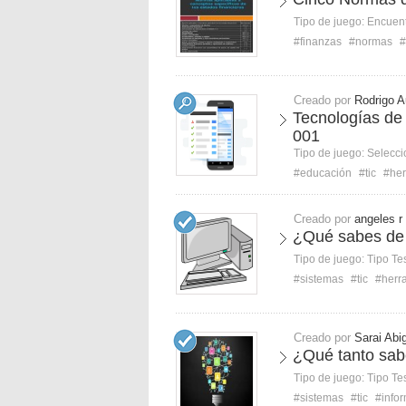
Tipo de juego:
Encuent
#finanzas
#normas
#
Creado por
Rodrigo A
Tecnologías de
001
Tipo de juego:
Selecci
#educación
#tic
#her
Creado por
angeles r
¿Qué sabes de 
Tipo de juego:
Tipo Te
#sistemas
#tic
#herr
Creado por
Sarai Abi
¿Qué tanto sab
Tipo de juego:
Tipo Te
#sistemas
#tic
#info