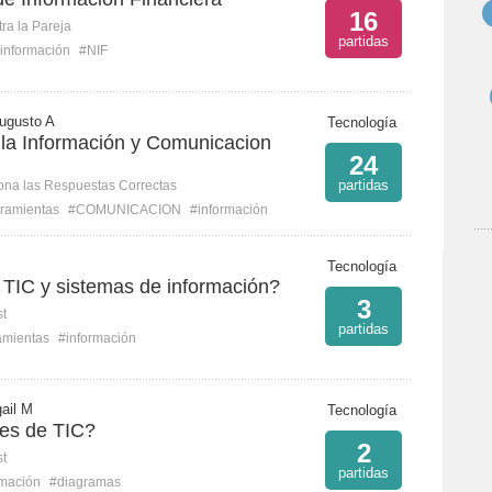
16
ra la Pareja
partidas
información
#NIF
ugusto A
Tecnología
 la Información y Comunicacion
24
partidas
ona las Respuestas Correctas
ramientas
#COMUNICACION
#información
Tecnología
TIC y sistemas de información?
3
st
partidas
amientas
#información
gail M
Tecnología
es de TIC?
2
st
partidas
rmación
#diagramas