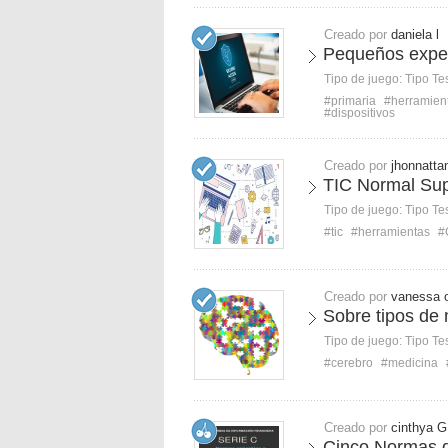
Creado por
daniela l
Pequeños exper
Tipo de juego:
Tipo Te
#primaria
#herramien
#dispositivos
Creado por
jhonnatta
TIC Normal Sup
Tipo de juego:
Tipo Te
#tic
#herramientas
#
Creado por
vanessa 
Sobre tipos de
Tipo de juego:
Tipo Te
#cerebro
#medicina
Creado por
cinthya G
Cinco Normas d