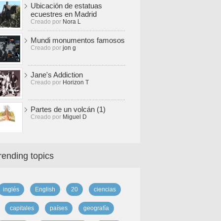
Ubicación de estatuas
ecuestres en Madrid
Creado por
Nora L
Mundi monumentos famosos
Creado por
jon g
Jane's Addiction
Creado por
Horizon T
Partes de un volcán (1)
Creado por
Miguel D
rending topics
inglés
English
20
ciencias
capitales
países
geografía