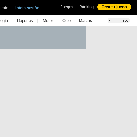
|
Juegos
Ránking
Crea tu juego
|
trate
Inicia sesión
|
|
|
|
logía
Deportes
Motor
Ocio
Marcas