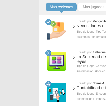
Más recientes
Más jugados
Creado por
Menganit
Necesidades de 
Tipo de juego:
Tipo Te
#sistemas
#informaci
Creado por
Katherine
La Sociedad de 
leyes
Tipo de juego:
Carruse
#información
#socied
Creado por
Norma A
Contabilidad e 
Tipo de juego:
Encuent
#contabilidad
#finanz