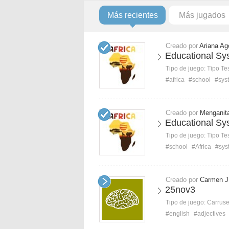
Más recientes
Más jugados
Creado por
Ariana Ag
Educational Sys
Tipo de juego:
Tipo Te
#africa
#school
#sys
Creado por
Menganit
Educational Sys
Tipo de juego:
Tipo Te
#school
#Africa
#sys
Creado por
Carmen J
25nov3
Tipo de juego:
Carruse
#english
#adjectives