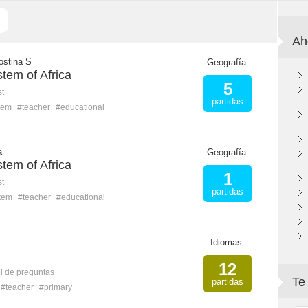
Ah
ostina S
Geografía
tem of Africa
5
st
partidas
tem
#teacher
#educational
a
Geografía
tem of Africa
1
st
partidas
tem
#teacher
#educational
Idiomas
12
l de preguntas
Te
partidas
#teacher
#primary