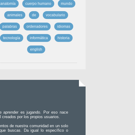
anatomía
cuerpo humano
mundo
animales
de
vocabulario
palabras
ordenadores
idiomas
tecnología
informática
historia
english
e aprender es jugando. Por eso nace
l creados por los propios usuarios.
entos de nuestra comunidad en un solo
que buscas. Da igual lo específico o