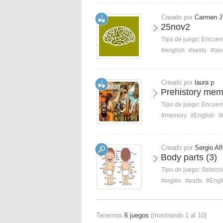
Creado por
Carmen J
25nov2
Tipo de juego:
Encuent
#english
#sexto
#la
Creado por
laura p
Prehistory mem
Tipo de juego:
Encuent
#memory
#English
#
Creado por
Sergio Al
Body parts (3)
Tipo de juego:
Selecci
#inglés
#parts
#Engl
Tenemos
6 juegos
(mostrando 1 al 10)