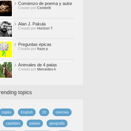
Comienzo de poema y autor
Creado por
Cerebriti
Alan J. Pakula
Creado por
Horizon T
Preguntas épicas
Creado por
fraze p
Animales de 4 patas
Creado por
Mercedes A
rending topics
inglés
English
20
ciencias
capitales
países
geografía