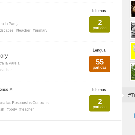
Idiomas
2
ra la Pareja
partidas
ndscapes
#teacher
#primary
Lengua
ory
55
ra la Pareja
partidas
teacher
fonso M
Idiomas
#T
2
ona las Respuestas Correctas
partidas
ish
#body
#teacher