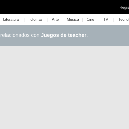
Regís
|
|
|
|
|
|
Literatura
Idiomas
Arte
Música
Cine
TV
Tecno
 relacionados con
Juegos de teacher
.