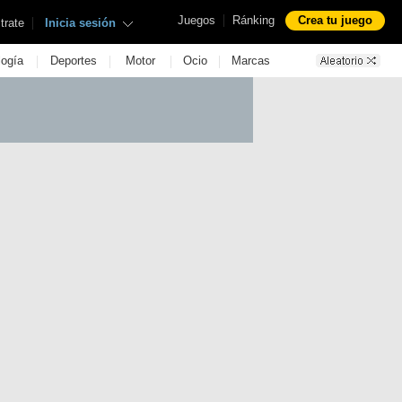
|
Juegos
Ránking
Crea tu juego
|
trate
Inicia sesión
|
|
|
|
logía
Deportes
Motor
Ocio
Marcas