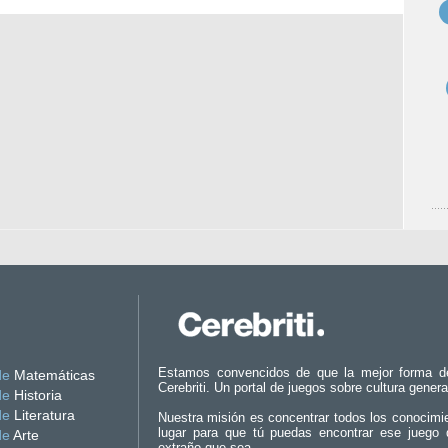
Estamos convencidos de que la mejor forma d
de
Matemáticas
Cerebriti. Un portal de juegos sobre cultura genera
de
Historia
de
Literatura
Nuestra misión es concentrar todos los conocimi
lugar para que tú puedas encontrar ese juego 
de
Arte
extraño que sea.