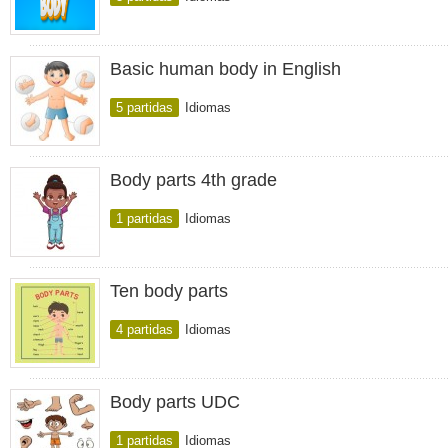
Basic human body in English
5 partidas
Idiomas
Body parts 4th grade
1 partidas
Idiomas
Ten body parts
4 partidas
Idiomas
Body parts UDC
1 partidas
Idiomas