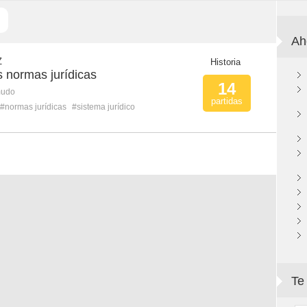
Ah
Z
Historia
s normas jurídicas
14
mudo
partidas
#normas jurídicas
#sistema jurídico
Te