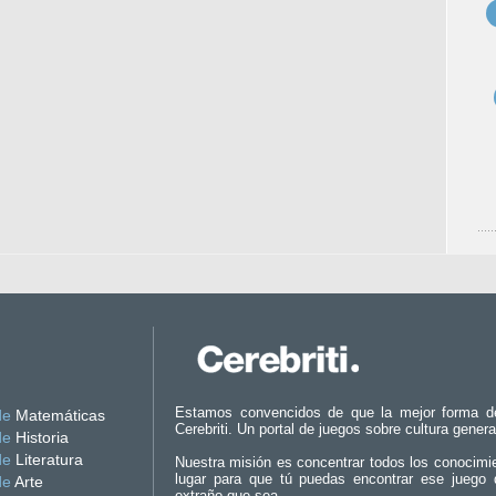
Estamos convencidos de que la mejor forma d
de
Matemáticas
Cerebriti. Un portal de juegos sobre cultura genera
de
Historia
de
Literatura
Nuestra misión es concentrar todos los conocimi
lugar para que tú puedas encontrar ese juego 
de
Arte
extraño que sea.