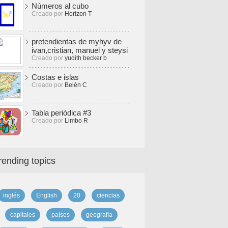
Números al cubo
Creado por
Horizon T
pretendientas de myhyv de
ivan,cristian, manuel y steysi
Creado por
yudith becker b
Costas e islas
Creado por
Belén C
Tabla periódica #3
Creado por
Limbo R
rending topics
inglés
English
20
ciencias
capitales
países
geografía