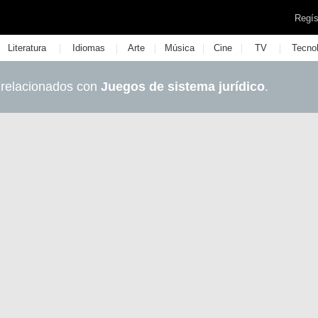
Regís
|
|
|
|
|
|
Literatura
Idiomas
Arte
Música
Cine
TV
Tecno
 relacionados con
Juegos de sistema jurídico
.