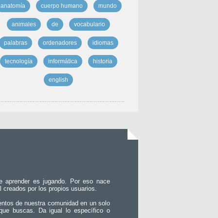
anatomía
cuerpo humano
mundo
animales
de
vocabulario
palabras
ordenadores
idiomas
tecnología
informática
historia
english
e aprender es jugando. Por eso nace
l creados por los propios usuarios.
entos de nuestra comunidad en un solo
que buscas. Da igual lo específico o