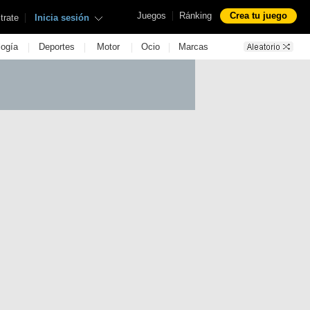
|
Juegos
Ránking
Crea tu juego
|
trate
Inicia sesión
|
|
|
|
logía
Deportes
Motor
Ocio
Marcas