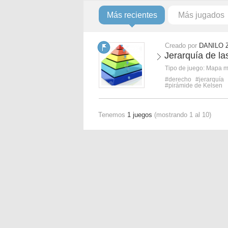
Más recientes
Más jugados
Creado por
DANILO 
Jerarquía de la
Tipo de juego:
Mapa 
#derecho
#jerarquía
#pirámide de Kelsen
Tenemos
1 juegos
(mostrando 1 al 10)