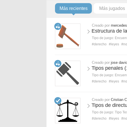
Más recientes
Más jugados
Creado por
mercedes
Estructura de l
Tipo de juego:
Encuent
#derecho
#leyes
#no
Creado por
jose davi
Tipos penales (
Tipo de juego:
Encuent
#derecho
#leyes
#no
Creado por
Cristian C
Tipos de direc
Tipo de juego:
Tipo Te
#derecho
#leyes
#no