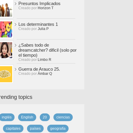
Presuntos Implicados
Creado por
Horizon T
Los determinantes 1
Creado por
Julia P
¿Sabes todo de
dreamcatcher? dificil (solo por
el tiempo)
Creado por
Limbo R
Guerra de Arauco 25.
Creado por
Ámbar Q
rending topics
inglés
English
20
ciencias
capitales
países
geografía