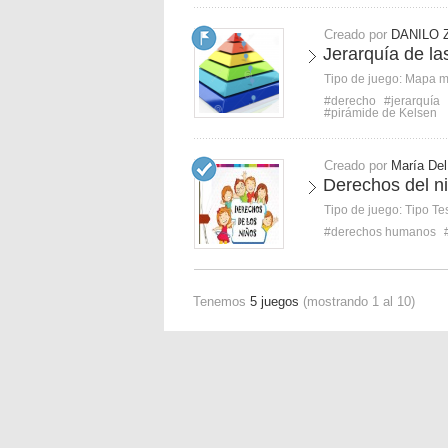
Creado por
DANILO 
Jerarquía de la
Tipo de juego:
Mapa 
#derecho
#jerarquía
#pirámide de Kelsen
Creado por
María De
Derechos del n
Tipo de juego:
Tipo Te
#derechos humanos
Tenemos
5 juegos
(mostrando 1 al 10)