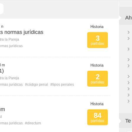
Ah
 n
Historia
as normas jurídicas
3
ra la Pareja
partidas
rmas jurídicas
d m
Historia
1)
2
ra la Pareja
partidas
rmas jurídicas
#código penal
#tipos penales
Historia
tum
84
st
Te
partidas
rmas jurídicas
#directum