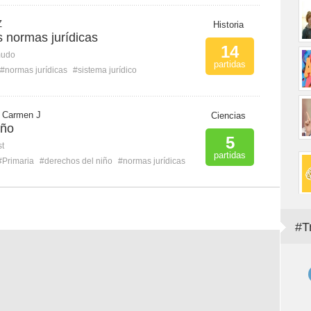
Z
Historia
s normas jurídicas
14
mudo
partidas
#normas jurídicas
#sistema jurídico
l Carmen J
Ciencias
iño
5
st
partidas
#Primaria
#derechos del niño
#normas jurídicas
#T