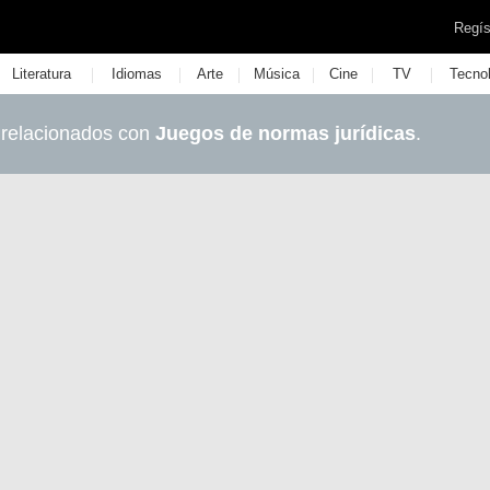
Regís
|
|
|
|
|
|
Literatura
Idiomas
Arte
Música
Cine
TV
Tecno
 relacionados con
Juegos de normas jurídicas
.