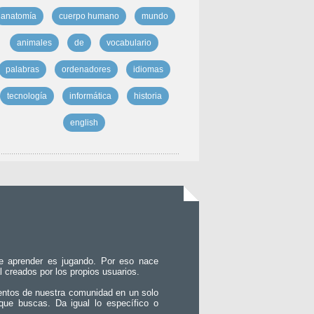
anatomía
cuerpo humano
mundo
animales
de
vocabulario
palabras
ordenadores
idiomas
tecnología
informática
historia
english
e aprender es jugando. Por eso nace
l creados por los propios usuarios.
entos de nuestra comunidad en un solo
que buscas. Da igual lo específico o