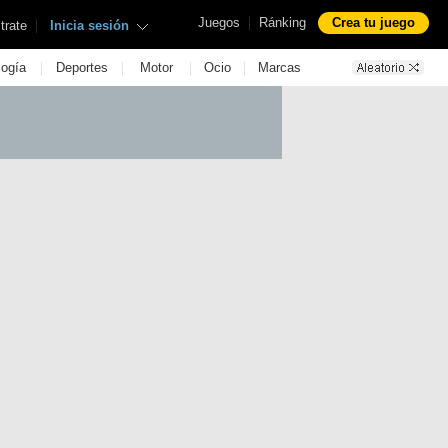
|
Juegos
Ránking
Crea tu juego
|
trate
Inicia sesión
|
|
|
|
logía
Deportes
Motor
Ocio
Marcas