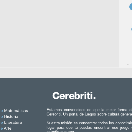
Estamos convencidos de que la mejor forma d
de
Matemáticas
Cerebriti. Un portal de juegos sobre cultura genera
de
Historia
de
Literatura
Nuestra misión es concentrar todos los conocimi
lugar para que tú puedas encontrar ese juego 
de
Arte
extraño que sea.