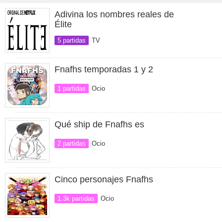
Adivina los nombres reales de
Élite
5 partidas
TV
Fnafhs temporadas 1 y 2
1 partidas
Ocio
Qué ship de Fnafhs es
2 partidas
Ocio
Cinco personajes Fnafhs
1.3k partidas
Ocio