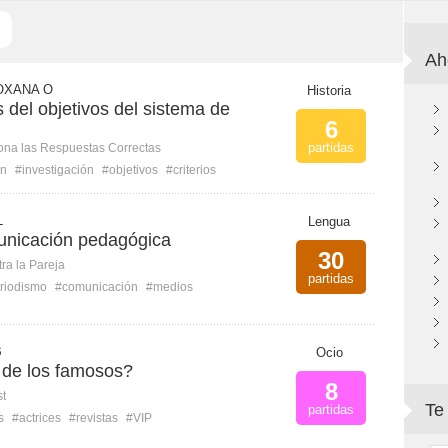
Ah
OXANA O
Historia
 del objetivos del sistema de
6
partidas
ona las Respuestas Correctas
ón
#investigación
#objetivos
#criterios
L
Lengua
unicación pedagógica
30
ra la Pareja
partidas
riodismo
#comunicación
#medios
B
Ocio
de los famosos?
8
st
Te
partidas
s
#actrices
#revistas
#VIP