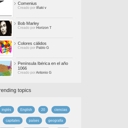
Comenius
Creado por
Iñaki v
Bob Marley
Creado por
Horizon T
Colores cálidos
Creado por
Pablo G
Península Ibérica en el año
1066
Creado por
Antonio G
rending topics
inglés
English
20
ciencias
capitales
países
geografía