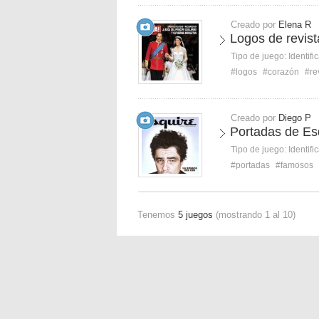
Creado por
Elena R
Logos de revist
Tipo de juego:
Identifi
#logos
#corazón
#re
Creado por
Diego P
Portadas de Es
Tipo de juego:
Identifi
#portadas
#famosos
Tenemos
5 juegos
(mostrando 1 al 10)