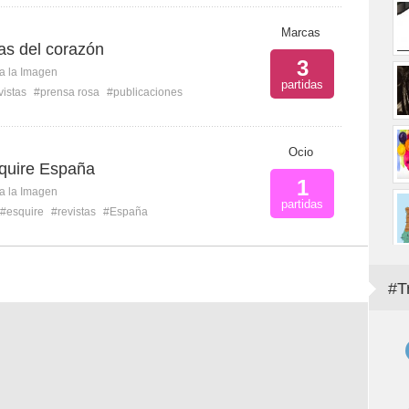
Marcas
as del corazón
3
ca la Imagen
partidas
vistas
#prensa rosa
#publicaciones
Ocio
quire España
1
ca la Imagen
partidas
#esquire
#revistas
#España
#T