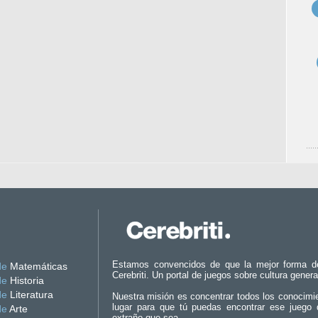
Estamos convencidos de que la mejor forma d
de
Matemáticas
Cerebriti. Un portal de juegos sobre cultura genera
de
Historia
de
Literatura
Nuestra misión es concentrar todos los conocimi
lugar para que tú puedas encontrar ese juego 
de
Arte
extraño que sea.