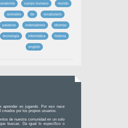
anatomía
cuerpo humano
mundo
animales
de
vocabulario
palabras
ordenadores
idiomas
tecnología
informática
historia
english
e aprender es jugando. Por eso nace
l creados por los propios usuarios.
entos de nuestra comunidad en un solo
que buscas. Da igual lo específico o