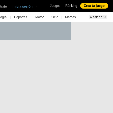
|
Juegos
Ránking
Crea tu juego
|
trate
Inicia sesión
|
|
|
|
logía
Deportes
Motor
Ocio
Marcas