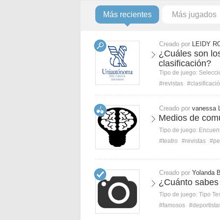
Más recientes
Más jugados
Creado por
LEIDY R
¿Cuáles son los
clasificación?
Tipo de juego:
Selecci
#revistas
#clasificaci
Creado por
vanessa 
Medios de com
Tipo de juego:
Encuent
#teatro
#revistas
#pe
Creado por
Yolanda 
¿Cuánto sabes 
Tipo de juego:
Tipo Te
#famosos
#deportista