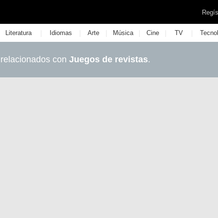
Regís
|
|
|
|
|
|
Literatura
Idiomas
Arte
Música
Cine
TV
Tecno
 relacionados con
Juegos de revistas
.