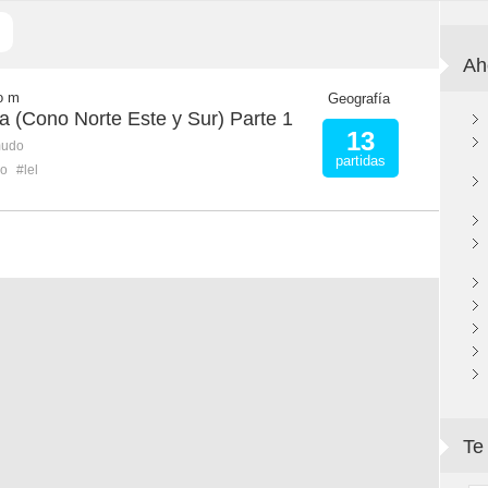
Ah
o m
Geografía
ma (Cono Norte Este y Sur) Parte 1
13
mudo
partidas
ro
#lel
Te