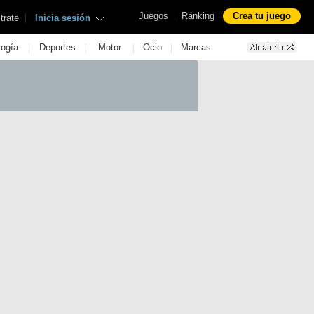
|
Juegos
Ránking
Crea tu juego
|
trate
Inicia sesión
|
|
|
|
logía
Deportes
Motor
Ocio
Marcas