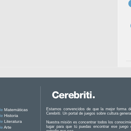
Estamos convencidos de que la mejor forma d
de
Matemáticas
Cerebriti. Un portal de juegos sobre cultura genera
de
Historia
de
Literatura
Nuestra misión es concentrar todos los conocimi
lugar para que tú puedas encontrar ese juego 
de
Arte
extraño que sea.