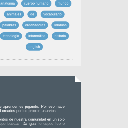
anatomía
cuerpo humano
mundo
animales
de
vocabulario
palabras
ordenadores
idiomas
tecnología
informática
historia
english
e aprender es jugando. Por eso nace
l creados por los propios usuarios.
entos de nuestra comunidad en un solo
que buscas. Da igual lo específico o