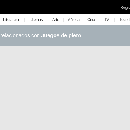
Regís
|
|
|
|
|
|
Literatura
Idiomas
Arte
Música
Cine
TV
Tecno
 relacionados con
Juegos de piero
.