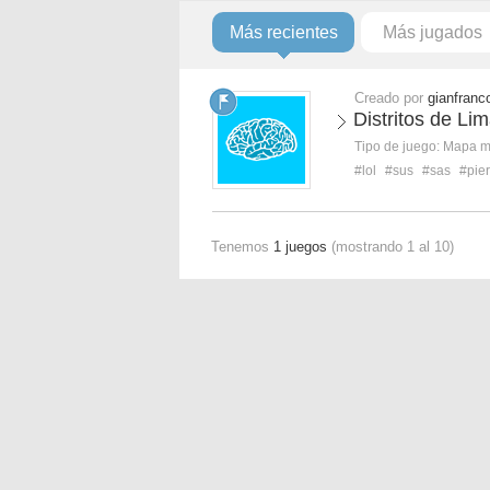
Más recientes
Más jugados
Creado por
gianfranc
Distritos de Li
Tipo de juego:
Mapa 
#lol
#sus
#sas
#pie
Tenemos
1 juegos
(mostrando 1 al 10)