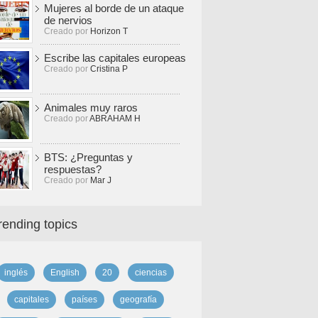
Mujeres al borde de un ataque
de nervios
Creado por
Horizon T
Escribe las capitales europeas
Creado por
Cristina P
Animales muy raros
Creado por
ABRAHAM H
BTS: ¿Preguntas y
respuestas?
Creado por
Mar J
rending topics
inglés
English
20
ciencias
capitales
países
geografía