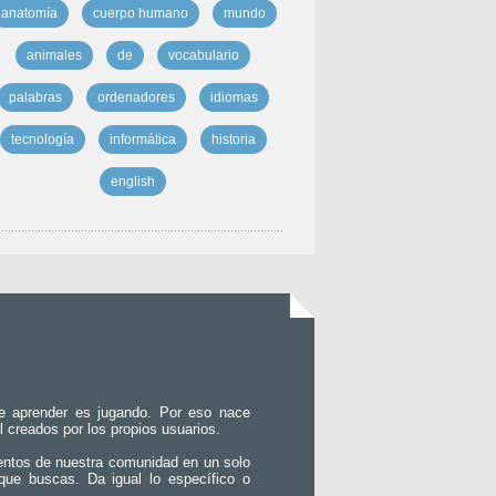
anatomía
cuerpo humano
mundo
animales
de
vocabulario
palabras
ordenadores
idiomas
tecnología
informática
historia
english
e aprender es jugando. Por eso nace
l creados por los propios usuarios.
entos de nuestra comunidad en un solo
que buscas. Da igual lo específico o