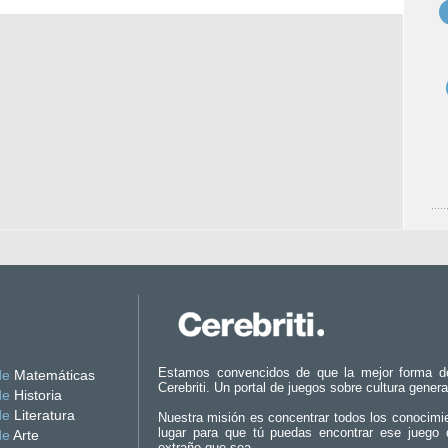
Estamos convencidos de que la mejor forma d
de
Matemáticas
Cerebriti. Un portal de juegos sobre cultura genera
de
Historia
de
Literatura
Nuestra misión es concentrar todos los conocimi
lugar para que tú puedas encontrar ese juego 
de
Arte
extraño que sea.