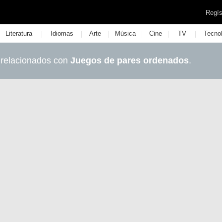
Regís
|
|
|
|
|
|
Literatura
Idiomas
Arte
Música
Cine
TV
Tecno
 relacionados con
Juegos de pares ordenados
.