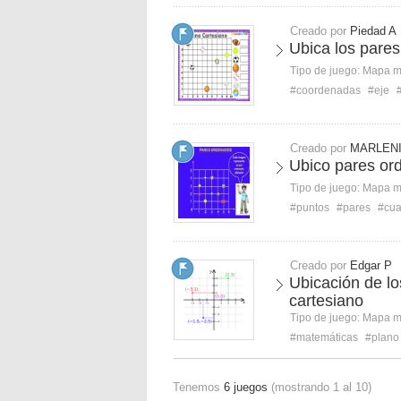
Creado por
Piedad A
Ubica los pares
Tipo de juego:
Mapa 
#coordenadas
#eje
Creado por
MARLENI
Ubico pares or
Tipo de juego:
Mapa 
#puntos
#pares
#cua
Creado por
Edgar P
Ubicación de lo
cartesiano
Tipo de juego:
Mapa 
#matemáticas
#plano
Tenemos
6 juegos
(mostrando 1 al 10)