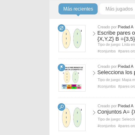
Más recientes
Más jugados
Creado por
Piedad A
Escribe pares 
{X,Y,Z} B ={3,5}
Tipo de juego:
Lista e
#conjuntos
#pares o
Creado por
Piedad A
Selecciona los
Tipo de juego:
Mapa 
#conjuntos
#pares o
Creado por
Piedad A
Conjuntos A= {X
Tipo de juego:
Selecci
#conjuntos
#pares o