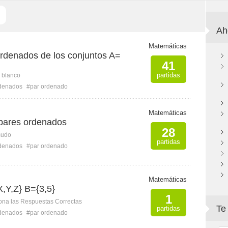
Ah
Matemáticas
ordenados de los conjuntos A=
41
partidas
n blanco
rdenados
#par ordenado
Matemáticas
 pares ordenados
28
mudo
partidas
rdenados
#par ordenado
Matemáticas
,Y,Z} B={3,5}
1
ona las Respuestas Correctas
Te
partidas
rdenados
#par ordenado