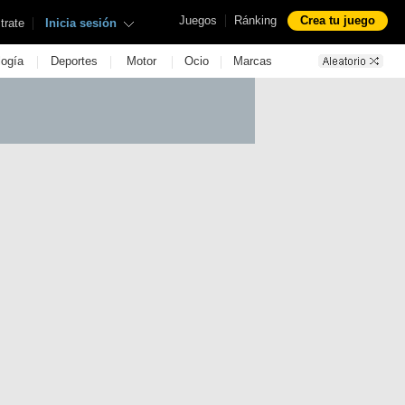
|
Juegos
Ránking
Crea tu juego
|
trate
Inicia sesión
|
|
|
|
logía
Deportes
Motor
Ocio
Marcas