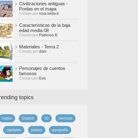
Civilizaciones antiguas -
Ponlas en el mapa
Creado por
rosa bella b
Características de la baja
edad media 08
Creado por
Patricioo B
Materiales - Tema 2
Creado por
dani
Personajes de cuentos
famosos
Creado por
Eva
rending topics
inglés
English
20
ciencias
capitales
países
geografía