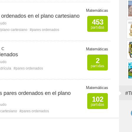
Matemáticas
 ordenados en el plano cartesiano
453
mudo
partidas
#plano cartesiano
#pares ordenados
 C
Matemáticas
denados
2
mudo
partidas
drícula
#pares ordenados
Matemáticas
s pares ordenados en el plano
#T
102
partidas
mudo
 cartesiano
#pares ordenados