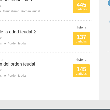
445
st
partidas
a
#feudalismo
#orden feudal
Historia
e la edad feudal 2
137
st
partidas
ismo
#orden feudal
 g
Historia
n del orden feudal
145
st
partidas
ismo
#orden feudal