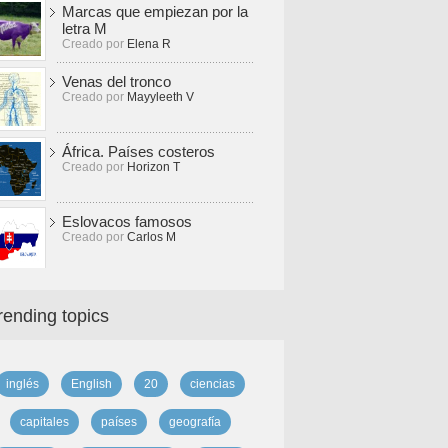
Marcas que empiezan por la
letra M
Creado por
Elena R
Venas del tronco
Creado por
Mayyleeth V
África. Países costeros
Creado por
Horizon T
Eslovacos famosos
Creado por
Carlos M
rending topics
inglés
English
20
ciencias
capitales
países
geografía