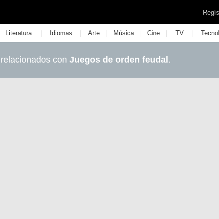
Regís
|
|
|
|
|
|
Literatura
Idiomas
Arte
Música
Cine
TV
Tecno
 relacionados con
Juegos de orden feudal
.