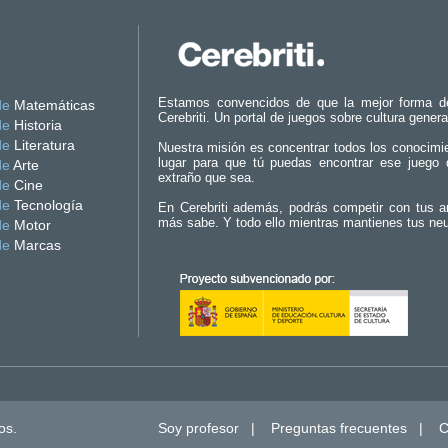
Estamos convencidos de que la mejor forma d
de
Matemáticas
Cerebriti. Un portal de juegos sobre cultura genera
de
Historia
de
Literatura
Nuestra misión es concentrar todos los conocimi
lugar para que tú puedas encontrar ese juego 
de
Arte
extraño que sea.
de
Cine
de
Tecnología
En Cerebriti además, podrás competir con tus a
más sabe. Y todo ello mientras mantienes tus ne
de
Motor
de
Marcas
os.
Soy profesor
|
Preguntas frecuentes
|
C