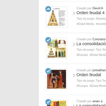
Creado por
David A
Orden feudal 4
Tipo de juego:
Ránkin
#Edad Media
#socie
Creado por
Constanz
La consolidació
Tipo de juego:
Tipo Te
#Europa
#Edad Medi
Creado por
jonnathan
Orden feudal
Tipo de juego:
Tipo Te
#Europa
#Edad Medi
Creado por
anais a
La consolidació