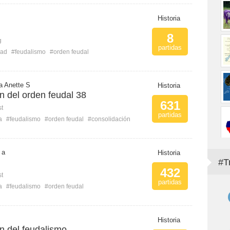
Historia
8
g
partidas
dad
#feudalismo
#orden feudal
a Anette S
Historia
n del orden feudal 38
631
st
partidas
a
#feudalismo
#orden feudal
#consolidación
 a
Historia
#T
432
st
partidas
a
#feudalismo
#orden feudal
Historia
n del feudalismo