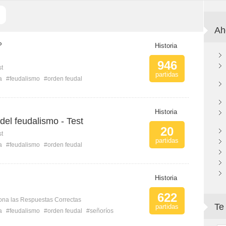
Ah
P
Historia
946
st
partidas
a
#feudalismo
#orden feudal
Historia
 del feudalismo - Test
20
st
partidas
a
#feudalismo
#orden feudal
Historia
622
ona las Respuestas Correctas
Te
partidas
a
#feudalismo
#orden feudal
#señoríos