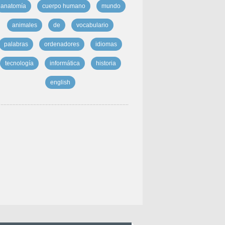
anatomía
cuerpo humano
mundo
animales
de
vocabulario
palabras
ordenadores
idiomas
tecnología
informática
historia
english