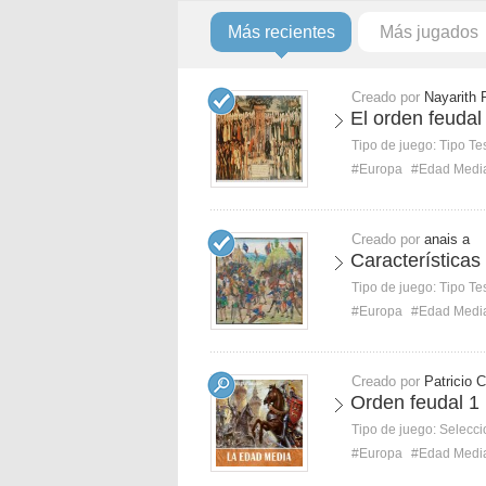
Más recientes
Más jugados
Creado por
Nayarith 
El orden feudal
Tipo de juego:
Tipo Te
#Europa
#Edad Medi
Creado por
anais a
Características
Tipo de juego:
Tipo Te
#Europa
#Edad Medi
Creado por
Patricio C
Orden feudal 1
Tipo de juego:
Selecci
#Europa
#Edad Medi