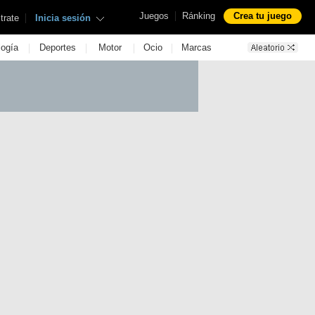
|
Juegos
Ránking
Crea tu juego
|
trate
Inicia sesión
|
|
|
|
logía
Deportes
Motor
Ocio
Marcas