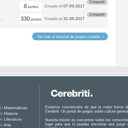
Compartir
8
Creado el
07-09-2017
puntos
Compartir
330
..
Creado el
31-08-2017
puntos
Ver todo el historial de juegos creados
Estamos convencidos de que la mejor forma d
de
Matemáticas
Cerebriti. Un portal de juegos sobre cultura genera
de
Historia
de
Literatura
Nuestra misión es concentrar todos los conocimi
lugar para que tú puedas encontrar ese juego 
de
Arte