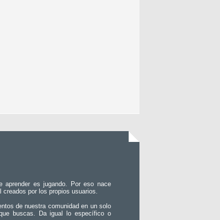
e aprender es jugando. Por eso nace
l creados por los propios usuarios.
entos de nuestra comunidad en un solo
que buscas. Da igual lo específico o