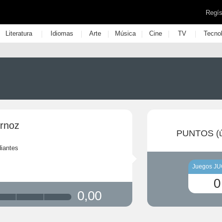
Regís
|
|
|
|
|
|
Literatura
Idiomas
Arte
Música
Cine
TV
Tecno
ornoz
PUNTOS (ú
iantes
Juegos J
0
0,00