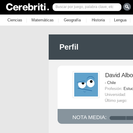
|
|
|
|
|
Ciencias
Matemáticas
Geografía
Historia
Lengua
Perfil
David Alb
- Chile
Profesión:
Estud
Universidad:
Último juego:
NOTA MEDIA: