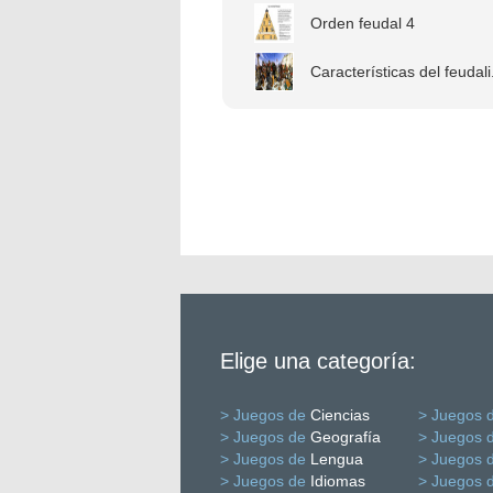
Orden feudal 4
Características del feudali.
Elige una categoría:
> Juegos de
Ciencias
> Juegos 
> Juegos de
Geografía
> Juegos 
> Juegos de
Lengua
> Juegos 
> Juegos de
Idiomas
> Juegos 