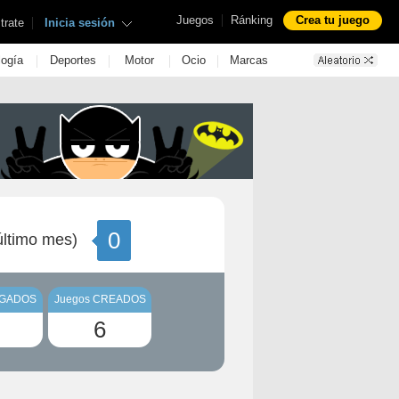
|
Juegos
Ránking
Crea tu juego
|
trate
Inicia sesión
|
|
|
|
logía
Deportes
Motor
Ocio
Marcas
0
ltimo mes)
UGADOS
Juegos CREADOS
6