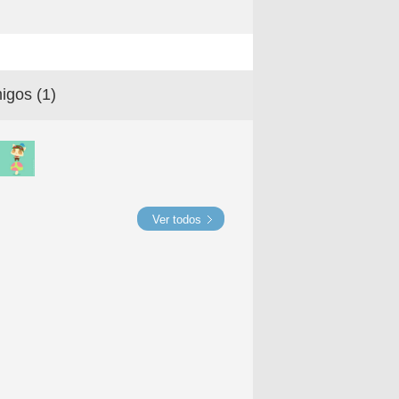
igos (
1
)
Ver todos