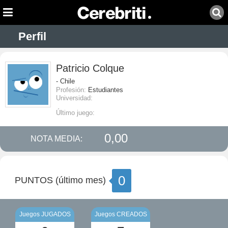
Perfil
Patricio Colque
- Chile
Profesión:
Estudiantes
Universidad:
Último juego:
0,00
NOTA MEDIA:
0
PUNTOS (último mes)
Juegos JUGADOS
Juegos CREADOS