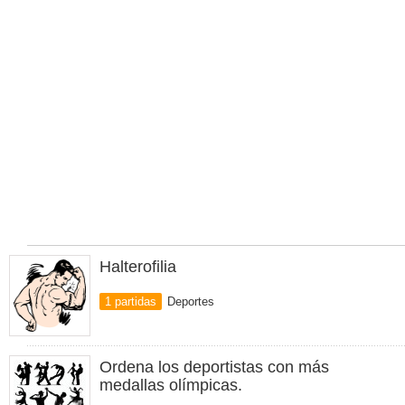
Halterofilia
1 partidas
Deportes
Ordena los deportistas con más
medallas olímpicas.