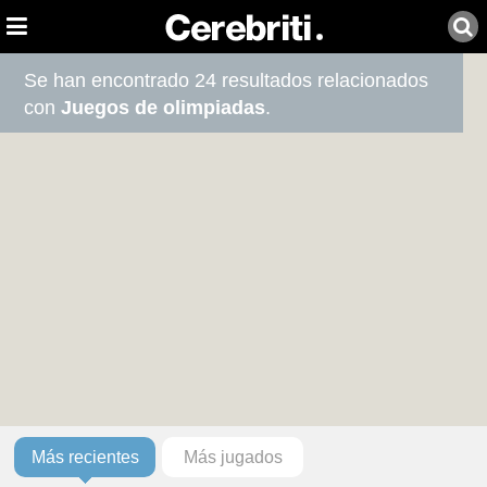
Se han encontrado 24 resultados relacionados
con
Juegos de olimpiadas
.
Más recientes
Más jugados