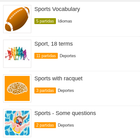
Sports Vocabulary
5 partidas
Idiomas
Sport, 18 terms
11 partidas
Deportes
Sports with racquet
3 partidas
Deportes
Sports - Some questions
2 partidas
Deportes