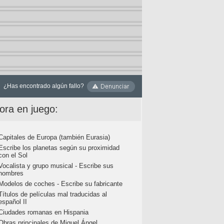
¿Has encontrado algún fallo?
ora en juego:
Capitales de Europa (también Eurasia)
Escribe los planetas según su proximidad
con el Sol
Vocalista y grupo musical - Escribe sus
nombres
Modelos de coches - Escribe su fabricante
Títulos de películas mal traducidas al
español II
Ciudades romanas en Hispania
Obras principales de Miguel Ángel