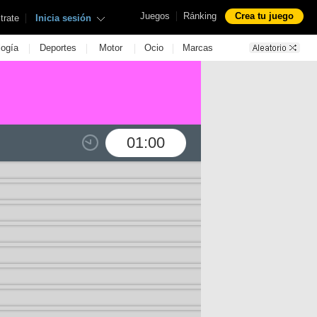
|
Juegos
Ránking
Crea tu juego
|
trate
Inicia sesión
|
|
|
|
logía
Deportes
Motor
Ocio
Marcas
01:00