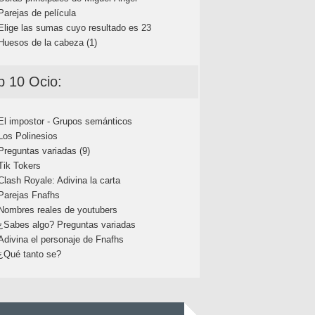
Parejas de película
Elige las sumas cuyo resultado es 23
Huesos de la cabeza (1)
p 10 Ocio:
El impostor - Grupos semánticos
Los Polinesios
Preguntas variadas (9)
Tik Tokers
Clash Royale: Adivina la carta
Parejas Fnafhs
Nombres reales de youtubers
¿Sabes algo? Preguntas variadas
Adivina el personaje de Fnafhs
¿Qué tanto se?