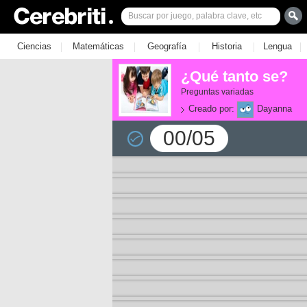
|
|
|
|
|
Ciencias
Matemáticas
Geografía
Historia
Lengua
¿Qué tanto se?
Preguntas variadas
Creado por:
Dayanna
00/05