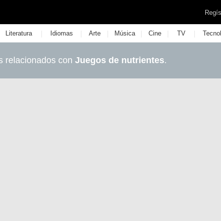
Regís
|
|
|
|
|
|
Literatura
Idiomas
Arte
Música
Cine
TV
Tecno
s relacionados con
Juegos de nutrientes
.