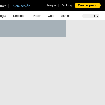
|
Juegos
Ránking
Crea tu juego
|
trate
Inicia sesión
|
|
|
|
logía
Deportes
Motor
Ocio
Marcas