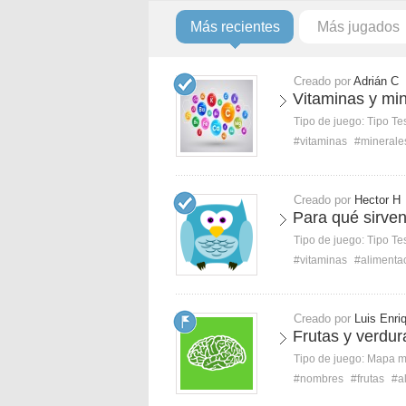
Más recientes
Más jugados
Creado por
Adrián C
Vitaminas y min
Tipo de juego:
Tipo Te
#vitaminas
#minerale
Creado por
Hector H
Para qué sirven
Tipo de juego:
Tipo Te
#vitaminas
#alimenta
Creado por
Luis Enri
Frutas y verdur
Tipo de juego:
Mapa 
#nombres
#frutas
#a