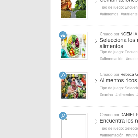
Tipo de juego:
Encuent
#alimentos
#nutriente
Creado por
NOEMI A
Selecciona los 
alimentos
Tipo de juego:
Encuent
#alimentación
#nutrie
Creado por
Rebeca 
Alimentos ricos
Tipo de juego:
Selecci
#cocina
#alimentos
Creado por
DANIEL 
Encuentra los n
Tipo de juego:
Selecci
#alimentación
#nutrie