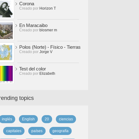
Corona
Creado por
Horizon T
En Maracaibo
Creado por
blosmer m
Polos (Norte) - Físico - Tierras
Creado por
Jorge V
Test del color
Creado por
Elizabeth
rending topics
inglés
English
20
ciencias
capitales
países
geografía