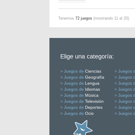
Tenemos
72 juegos
(mostrando 11 al 20)
Elige una categoría:
> Juegos de
Ciencias
> Juegos 
> Juegos de
Geografía
> Juegos 
> Juegos de
Lengua
> Juegos 
> Juegos de
Idiomas
> Juegos 
> Juegos de
Música
> Juegos 
> Juegos de
Televisión
> Juegos 
> Juegos de
Deportes
> Juegos 
> Juegos de
Ocio
> Juegos 