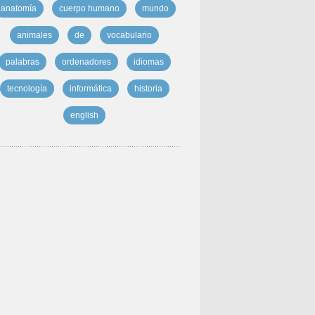
anatomía
cuerpo humano
mundo
animales
de
vocabulario
palabras
ordenadores
idiomas
tecnología
informática
historia
english