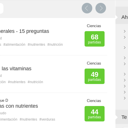
Ah
Ciencias
erales - 15 preguntas
68
st
partidas
s
#alimentación
#nutrientes
#nutrición
Ciencias
 las vitaminas
49
st
partidas
ción
#nutrientes
#nutrición
que D
Ciencias
as con nutrientes
44
mudo
Te
partidas
limentación
#nutrientes
#verduras