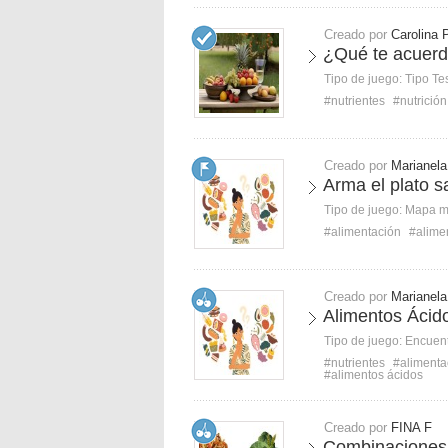
Creado por
Carolina 
¿Qué te acuer
Tipo de juego:
Tipo Te
#nutrientes
#nutrición
Creado por
Marianela
Arma el plato s
Tipo de juego:
Mapa 
#alimentación
#alime
Creado por
Marianela
Alimentos Ácido
Tipo de juego:
Encuent
#nutrientes
#alimenta
#alimentos ácidos
Creado por
FINA F
Combinaciones 