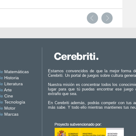
Estamos convencidos de que la mejor forma d
de
Matemáticas
Cerebriti. Un portal de juegos sobre cultura genera
de
Historia
de
Literatura
Nuestra misión es concentrar todos los conocimi
lugar para que tú puedas encontrar ese juego 
de
Arte
extraño que sea.
de
Cine
de
Tecnología
En Cerebriti además, podrás competir con tus a
más sabe. Y todo ello mientras mantienes tus ne
de
Motor
de
Marcas