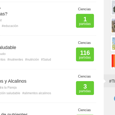
P
Ciencias
das?
1
st
partidas
#educación
Ciencias
aludable
116
mudo
partidas
ntos
#nutrientes
#nutrición
#Salud
Ciencias
s y Alcalinos
#T
3
ra la Pareja
partidas
ción saludable
#alimentos alcalinos
Ciencias
de nutrientes