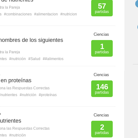
57
ra la Pareja
partidas
s
#combinaciones
#alimentacion
#nutricion
Ciencias
nombres de los siguientes
1
partidas
ra la Pareja
ntes
#nutrición
#Salud
##alimentos
G
Ciencias
 en proteínas
146
ona las Respuestas Correctas
partidas
#nutrientes
#nutrición
#proteínas
P
Ciencias
utrientes
2
ona las Respuestas Correctas
partidas
ntes
#nutrición