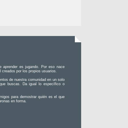
e aprender es jugando. Por eso nace
l creados por los propios usuarios.
entos de nuestra comunidad en un solo
que buscas. Da igual lo específico o
migos para demostrar quién es el que
uronas en forma.