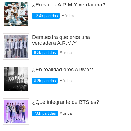
¿Eres una A.R.M.Y verdadera?
12.4k partidas
Música
Demuestra que eres una
verdadera A.R.M.Y
9.3k partidas
Música
¿En realidad eres ARMY?
8.3k partidas
Música
¿Qué integrante de BTS es?
7.8k partidas
Música