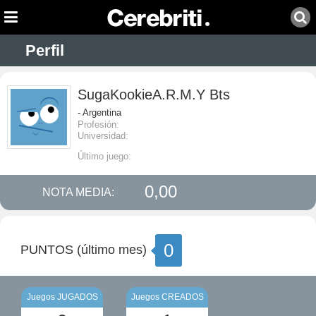
Perfil
SugaKookieA.R.M.Y Bts
- Argentina
Profesión:
Universidad:
Último juego:
0,00
NOTA MEDIA:
0
PUNTOS (último mes)
Juegos JUGADOS
Juegos CREADOS