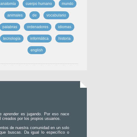
anatomía
cuerpo humano
mundo
animales
de
vocabulario
palabras
ordenadores
idiomas
tecnología
informática
historia
english
e aprender es jugando. Por eso nace
l creados por los propios usuarios.
entos de nuestra comunidad en un solo
que buscas. Da igual lo específico o