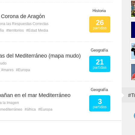
Historia
la Corona de Aragón
26
ona las Respuestas Correctas
partidas
ña
#territorios
#Edad Media
Geografía
islas del Mediterráneo (mapa mudo)
21
mudo
partidas
#mares
#Europa
Geografía
bañan en el mar Mediterráneo
#T
3
ca la Imagen
partidas
#mediterráneo
#áfrica
#Europa