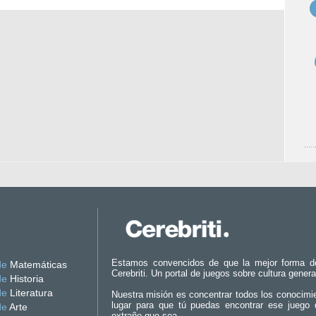
Estamos convencidos de que la mejor forma d
de
Matemáticas
Cerebriti. Un portal de juegos sobre cultura genera
de
Historia
de
Literatura
Nuestra misión es concentrar todos los conocimi
lugar para que tú puedas encontrar ese juego 
de
Arte
extraño que sea.