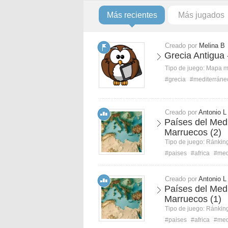
Más recientes
Más jugados
Creado por
Melina B
Grecia Antigua
Tipo de juego:
Mapa 
#grecia
#mediterráne
Creado por
Antonio L
Países del Med
Marruecos (2)
Tipo de juego:
Ránkin
#paises
#africa
#med
Creado por
Antonio L
Países del Med
Marruecos (1)
Tipo de juego:
Ránkin
#paises
#africa
#med