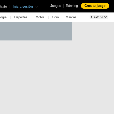
|
Juegos
Ránking
Crea tu juego
|
trate
Inicia sesión
|
|
|
|
logía
Deportes
Motor
Ocio
Marcas