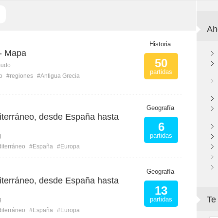
Ah
Historia
 - Mapa
50
mudo
partidas
o
#regiones
#Antigua Grecia
Geografía
iterráneo, desde España hasta
6
partidas
g
iterráneo
#España
#Europa
Geografía
iterráneo, desde España hasta
13
Te
partidas
g
iterráneo
#España
#Europa