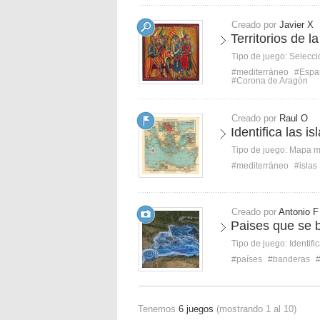
Creado por
Javier X
Territorios de 
Tipo de juego:
Selecci
#mediterráneo
#Espa
#Corona de Aragón
Creado por
Raul O
Identifica las 
Tipo de juego:
Mapa 
#mediterráneo
#islas
Creado por
Antonio F
Paises que se 
Tipo de juego:
Identifi
#países
#banderas
Tenemos
6 juegos
(mostrando 1 al 10)