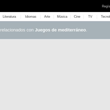
Regís
|
|
|
|
|
|
Literatura
Idiomas
Arte
Música
Cine
TV
Tecno
 relacionados con
Juegos de mediterráneo
.