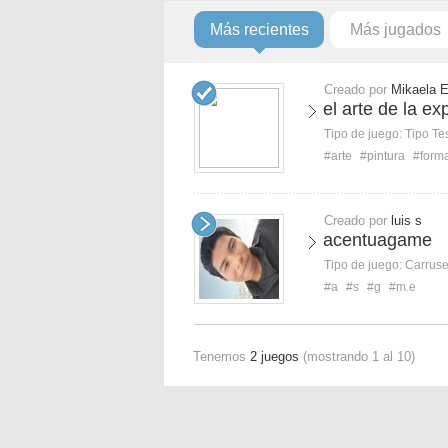
Más recientes
Más jugados
Creado por
Mikaela 
el arte de la e
Tipo de juego:
Tipo Te
#arte
#pintura
#form
Creado por
luis s
acentuagame
Tipo de juego:
Carruse
#a
#s
#g
#m.e
Tenemos
2 juegos
(mostrando 1 al 10)