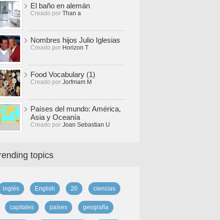
El baño en alemán
Creado por
Than a
Nombres hijos Julio Iglesias
Creado por
Horizon T
Food Vocabulary (1)
Creado por
Jorfmam M
Países del mundo: América,
Asia y Oceanía
Creado por
Joan Sebastian U
rending topics
inglés
English
20
ciencias
capitales
países
geografía