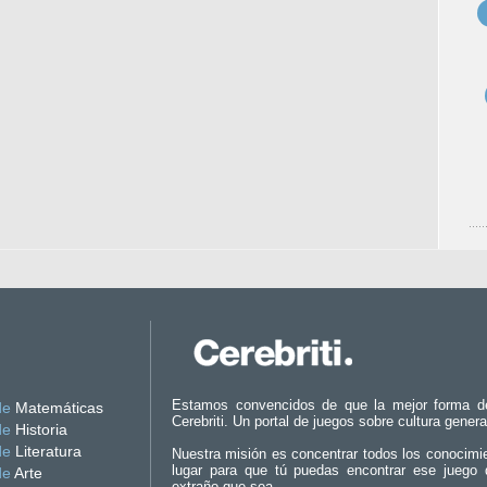
Estamos convencidos de que la mejor forma d
de
Matemáticas
Cerebriti. Un portal de juegos sobre cultura genera
de
Historia
de
Literatura
Nuestra misión es concentrar todos los conocimi
lugar para que tú puedas encontrar ese juego 
de
Arte
extraño que sea.