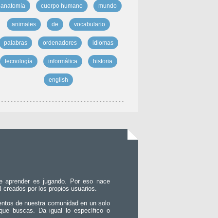
anatomía
cuerpo humano
mundo
animales
de
vocabulario
palabras
ordenadores
idiomas
tecnología
informática
historia
english
e aprender es jugando. Por eso nace
l creados por los propios usuarios.
entos de nuestra comunidad en un solo
que buscas. Da igual lo específico o