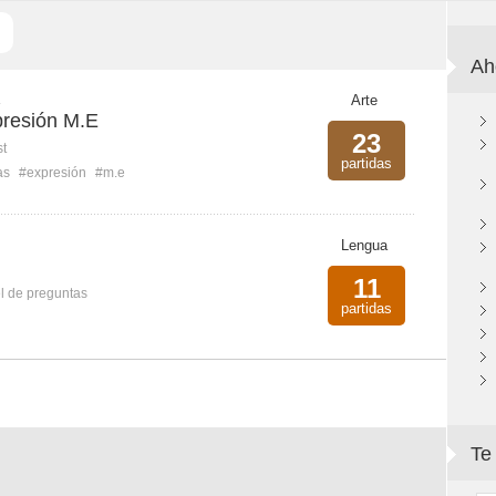
Ah
E
Arte
xpresión M.E
23
st
partidas
as
#expresión
#m.e
Lengua
11
l de preguntas
partidas
Te