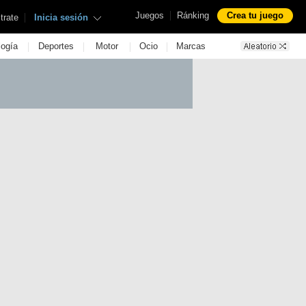
|
Juegos
Ránking
Crea tu juego
|
trate
Inicia sesión
|
|
|
|
logía
Deportes
Motor
Ocio
Marcas