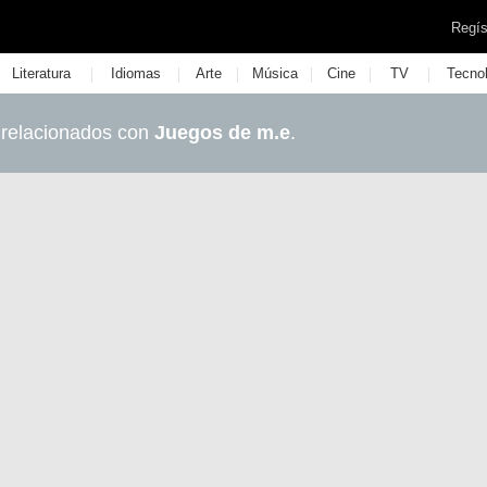
Regís
|
|
|
|
|
|
Literatura
Idiomas
Arte
Música
Cine
TV
Tecno
 relacionados con
Juegos de m.e
.