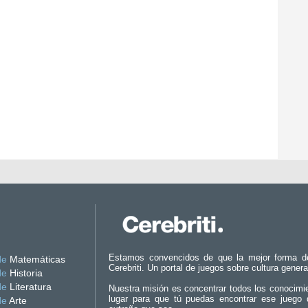
Estamos convencidos de que la mejor forma d
de
Matemáticas
Cerebriti. Un portal de juegos sobre cultura genera
de
Historia
de
Literatura
Nuestra misión es concentrar todos los conocimi
lugar para que tú puedas encontrar ese juego 
de
Arte