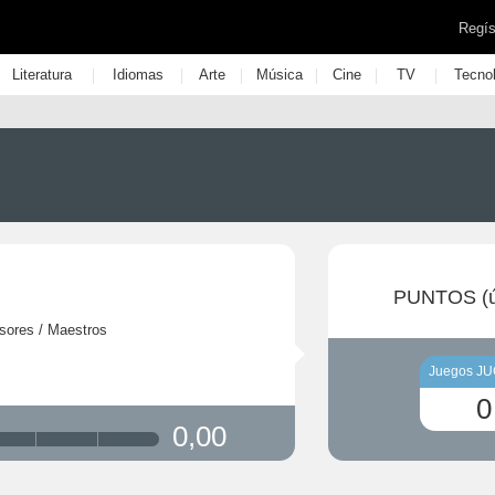
Regís
|
|
|
|
|
|
Literatura
Idiomas
Arte
Música
Cine
TV
Tecno
PUNTOS (ú
sores / Maestros
Juegos J
0
0,00