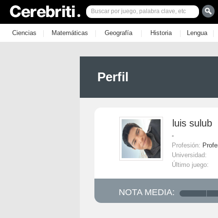
|
|
|
|
|
Ciencias
Matemáticas
Geografía
Historia
Lengua
Perfil
luis sulub
-
Profesión:
Profe
Universidad:
Último juego:
NOTA MEDIA: