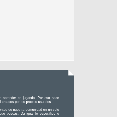
e aprender es jugando. Por eso nace
l creados por los propios usuarios.
entos de nuestra comunidad en un solo
que buscas. Da igual lo específico o