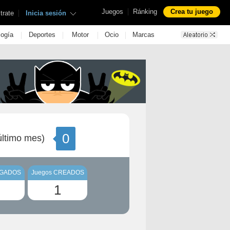
|
Juegos
Ránking
Crea tu juego
|
trate
Inicia sesión
|
|
|
|
logía
Deportes
Motor
Ocio
Marcas
0
ltimo mes)
UGADOS
Juegos CREADOS
1