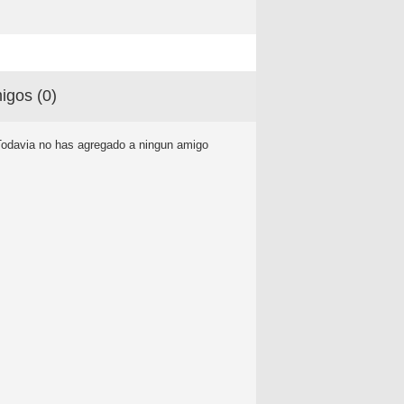
igos (
0
)
Todavia no has agregado a ningun amigo