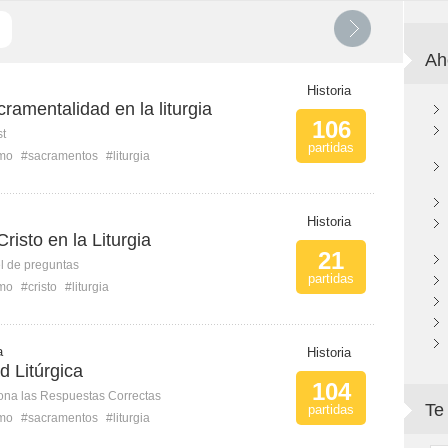
Ah
Historia
cramentalidad en la liturgia
106
st
partidas
smo
#sacramentos
#liturgia
Historia
risto en la Liturgia
21
l de preguntas
partidas
smo
#cristo
#liturgia
a
Historia
 Litúrgica
104
ona las Respuestas Correctas
Te
partidas
smo
#sacramentos
#liturgia