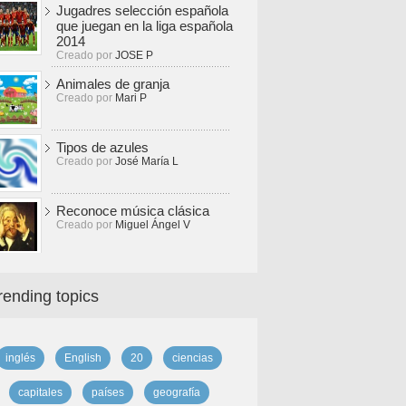
Jugadres selección española
que juegan en la liga española
2014
Creado por
JOSE P
Animales de granja
Creado por
Mari P
Tipos de azules
Creado por
José María L
Reconoce música clásica
Creado por
Miguel Ángel V
rending topics
inglés
English
20
ciencias
capitales
países
geografía