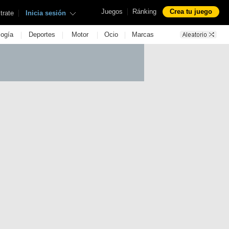
|
Juegos
Ránking
Crea tu juego
|
trate
Inicia sesión
|
|
|
|
logía
Deportes
Motor
Ocio
Marcas