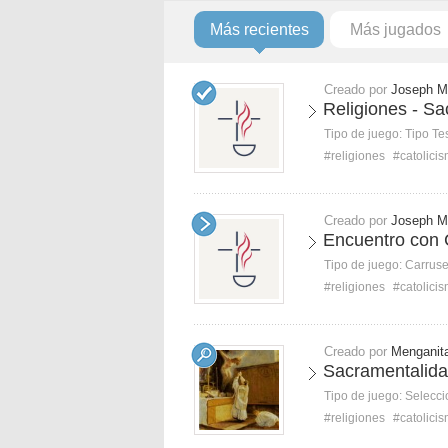
Más recientes
Más jugados
Creado por
Joseph M
Religiones - Sa
Tipo de juego:
Tipo Te
#religiones
#catolici
Creado por
Joseph M
Encuentro con C
Tipo de juego:
Carruse
#religiones
#catolici
Creado por
Menganit
Sacramentalidad
Tipo de juego:
Selecci
#religiones
#catolici