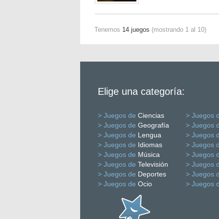
Tenemos
14 juegos
(mostrando 1 al 10)
Elige una categoría:
> Juegos de
Ciencias
> Juegos 
> Juegos de
Geografía
> Juegos 
> Juegos de
Lengua
> Juegos 
> Juegos de
Idiomas
> Juegos 
> Juegos de
Música
> Juegos 
> Juegos de
Televisión
> Juegos 
> Juegos de
Deportes
> Juegos 
> Juegos de
Ocio
> Juegos 