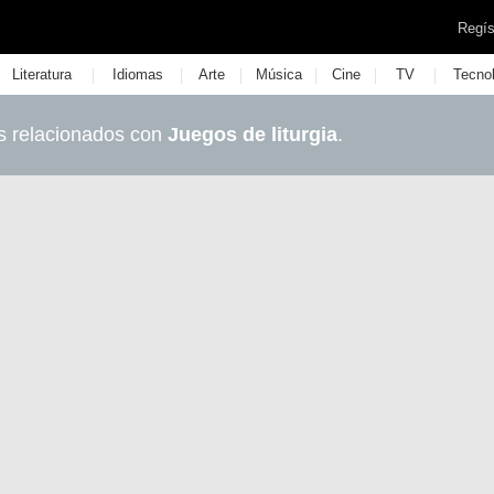
Regís
|
|
|
|
|
|
Literatura
Idiomas
Arte
Música
Cine
TV
Tecno
s relacionados con
Juegos de liturgia
.