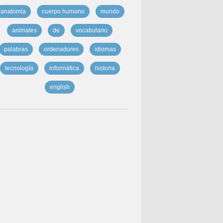
anatomía
cuerpo humano
mundo
animales
de
vocabulario
palabras
ordenadores
idiomas
tecnología
informática
historia
english