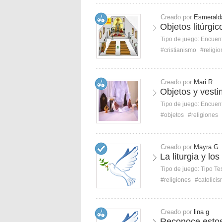
Creado por
Esmerald
Objetos litúrgic
Tipo de juego:
Encuent
#cristianismo
#religi
Creado por
Mari R
Objetos y vesti
Tipo de juego:
Encuent
#objetos
#religiones
Creado por
Mayra G
La liturgia y l
Tipo de juego:
Tipo Te
#religiones
#catolici
Creado por
lina g
Reconoce estos 