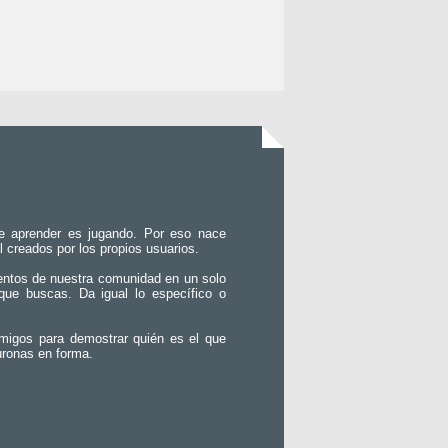
e aprender es jugando. Por eso nace
l creados por los propios usuarios.
entos de nuestra comunidad en un solo
que buscas. Da igual lo específico o
migos para demostrar quién es el que
uronas en forma.