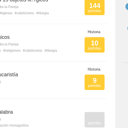
144
ra la Pareja
partidas
#iglesia
#catolicismo
#liturgia
Historia
gicos
10
ra la Pareja
partidas
o
#religiones
#catolicismo
#liturgia
Historia
ucaristía
9
g
partidas
alabra
g
partidas
ación monaguillos