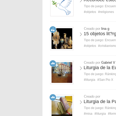
Tipo de juego:
Encuent
#objetos
#religiones
Creado por
lina g
15 objetos lit?r
Tipo de juego:
Encuent
#objetos
#cristianism
Creado por
Gabriel V
Liturgia de la E
Tipo de juego:
Ránkin
#liturgia
#San Pio X
Creado por
Liturgia de la P
Tipo de juego:
Ránkin
#misa
#liturgia
#form