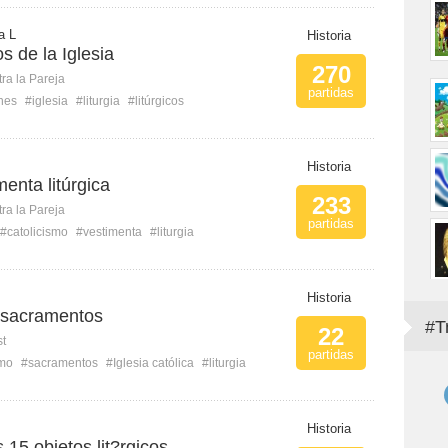
a L
Historia
os de la Iglesia
270
ra la Pareja
partidas
ones
#iglesia
#liturgia
#litúrgicos
Historia
menta litúrgica
233
ra la Pareja
partidas
#catolicismo
#vestimenta
#liturgia
Historia
os sacramentos
#T
22
st
partidas
smo
#sacramentos
#Iglesia católica
#liturgia
Historia
15 objetos lit?rgicos