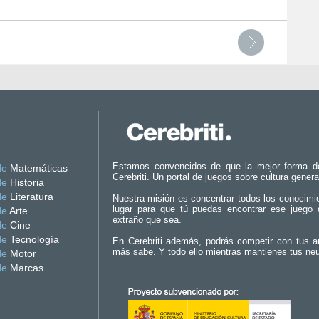
Estamos convencidos de que la mejor forma d
de
Matemáticas
Cerebriti. Un portal de juegos sobre cultura genera
de
Historia
de
Literatura
Nuestra misión es concentrar todos los conocimi
lugar para que tú puedas encontrar ese juego 
de
Arte
extraño que sea.
de
Cine
de
Tecnología
En Cerebriti además, podrás competir con tus a
más sabe. Y todo ello mientras mantienes tus ne
de
Motor
de
Marcas