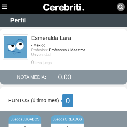
Perfil
Esmeralda Lara
- México
Profesión:
Profesores / Maestros
Universidad:
Último juego:
0,00
NOTA MEDIA:
0
PUNTOS (último mes)
Juegos JUGADOS
Juegos CREADOS