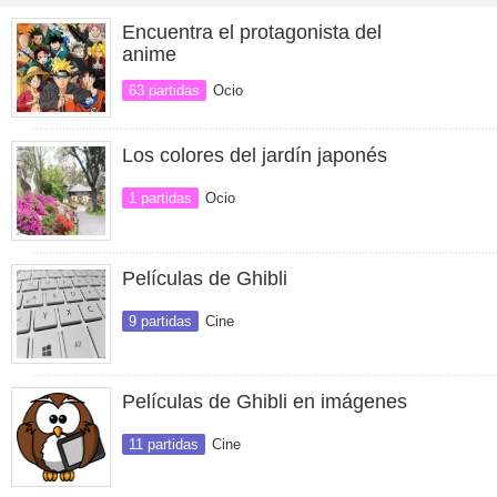
Encuentra el protagonista del
anime
63 partidas
Ocio
Los colores del jardín japonés
1 partidas
Ocio
Películas de Ghibli
9 partidas
Cine
Películas de Ghibli en imágenes
11 partidas
Cine