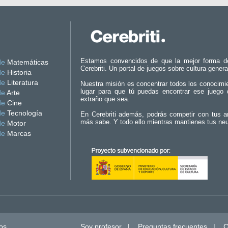
Estamos convencidos de que la mejor forma d
de
Matemáticas
Cerebriti. Un portal de juegos sobre cultura genera
de
Historia
de
Literatura
Nuestra misión es concentrar todos los conocimi
lugar para que tú puedas encontrar ese juego 
de
Arte
extraño que sea.
de
Cine
de
Tecnología
En Cerebriti además, podrás competir con tus a
más sabe. Y todo ello mientras mantienes tus ne
de
Motor
de
Marcas
os.
Soy profesor
|
Preguntas frecuentes
|
C