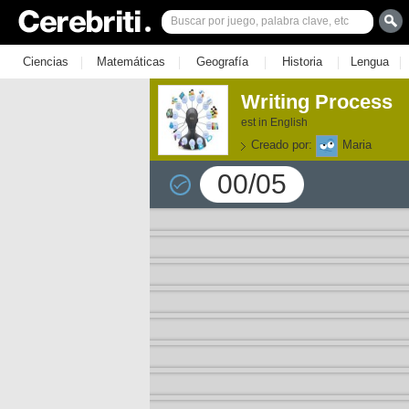
|
|
|
|
|
Ciencias
Matemáticas
Geografía
Historia
Lengua
Writing Process
est in English
Creado por:
Maria
00/05