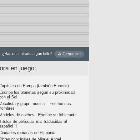
¿Has encontrado algún fallo?
ora en juego:
Capitales de Europa (también Eurasia)
Escribe los planetas según su proximidad
con el Sol
Vocalista y grupo musical - Escribe sus
nombres
Modelos de coches - Escribe su fabricante
Títulos de películas mal traducidas al
español II
Ciudades romanas en Hispania
Obras principales de Miguel Ángel