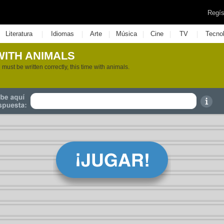
Regís
|
|
|
|
|
|
Literatura
Idiomas
Arte
Música
Cine
TV
Tecno
WITH ANIMALS
must be written correctly, this time with animals.