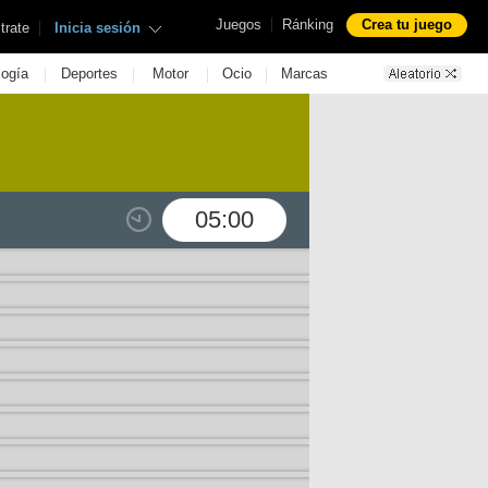
|
Juegos
Ránking
Crea tu juego
|
trate
Inicia sesión
|
|
|
|
logía
Deportes
Motor
Ocio
Marcas
05:00