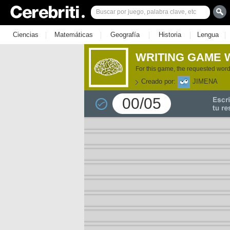
|
|
|
|
|
Ciencias
Matemáticas
Geografía
Historia
Lengua
WRITING GAME 
For this game, the requested word 
Creado por:
JIMENA
00/05