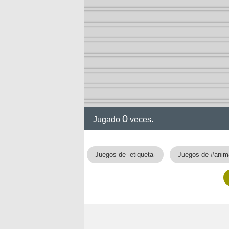
0
Jugado
veces.
Juegos de -etiqueta-
Juegos de #anim
nan