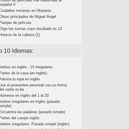
Títulos de películas mal traducidas al
español II
Ciudades romanas en Hispania
Obras principales de Miguel Ángel
Parejas de película
Elige las sumas cuyo resultado es 23
Huesos de la cabeza (1)
p 10 Idiomas:
Verbos en inglés - 15 irregulares
Partes de la casa (en inglés)
Adivina la ropa en inglés
Une el pronombre personal con su forma
del verbo to be
Números en inglés del 1 al 20
Verbos irregulares en Inglés (pasado
simple)
Encuentra las palabras (pasado simple)
Partes del cuerpo inglés
Verbos irregulares: Pasado simple (inglés)