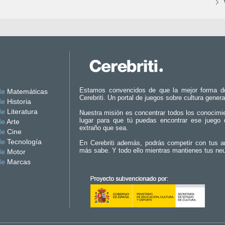
Estamos convencidos de que la mejor forma d
de
Matemáticas
Cerebriti. Un portal de juegos sobre cultura genera
de
Historia
de
Literatura
Nuestra misión es concentrar todos los conocimi
lugar para que tú puedas encontrar ese juego 
de
Arte
extraño que sea.
de
Cine
de
Tecnología
En Cerebriti además, podrás competir con tus a
más sabe. Y todo ello mientras mantienes tus ne
de
Motor
de
Marcas