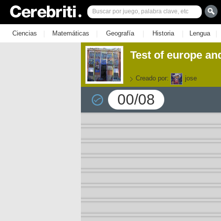
|
|
|
|
|
Ciencias
Matemáticas
Geografía
Historia
Lengua
Test of europe and
Creado por:
jose
00/08