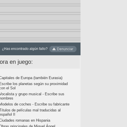
¿Has encontrado algún fallo?
ora en juego:
Capitales de Europa (también Eurasia)
Escribe los planetas según su proximidad
con el Sol
Vocalista y grupo musical - Escribe sus
nombres
Modelos de coches - Escribe su fabricante
Títulos de películas mal traducidas al
español II
Ciudades romanas en Hispania
Obras principales de Miguel Ángel