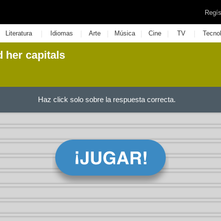
Regís
|
|
|
|
|
|
Literatura
Idiomas
Arte
Música
Cine
TV
Tecno
 her capitals
Haz click solo sobre la respuesta correcta.