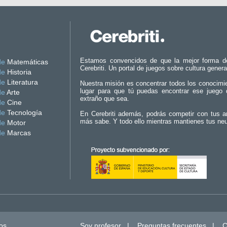
Estamos convencidos de que la mejor forma d
de
Matemáticas
Cerebriti. Un portal de juegos sobre cultura genera
de
Historia
de
Literatura
Nuestra misión es concentrar todos los conocimi
lugar para que tú puedas encontrar ese juego 
de
Arte
extraño que sea.
de
Cine
de
Tecnología
En Cerebriti además, podrás competir con tus a
más sabe. Y todo ello mientras mantienes tus ne
de
Motor
de
Marcas
os.
Soy profesor
|
Preguntas frecuentes
|
C