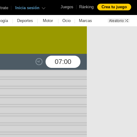
|
Juegos
Ránking
Crea tu juego
|
trate
Inicia sesión
|
|
|
|
logía
Deportes
Motor
Ocio
Marcas
07:00