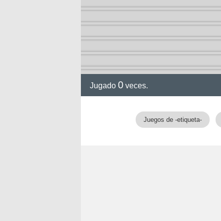
0
Jugado
veces.
Juegos de -etiqueta-
nan