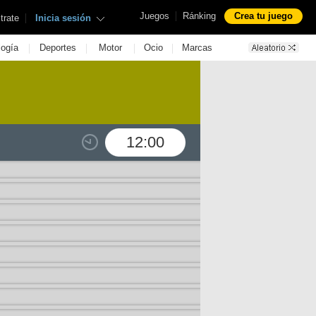
|
Juegos
Ránking
Crea tu juego
|
trate
Inicia sesión
|
|
|
|
logía
Deportes
Motor
Ocio
Marcas
12:00