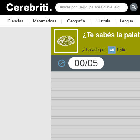
|
|
|
|
|
Ciencias
Matemáticas
Geografía
Historia
Lengua
¿Te sabés la pala
Creado por:
Eylin
00/05