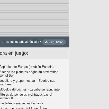
¿Has encontrado algún fallo?
ora en juego:
Capitales de Europa (también Eurasia)
Escribe los planetas según su proximidad
con el Sol
Vocalista y grupo musical - Escribe sus
nombres
Modelos de coches - Escribe su fabricante
Títulos de películas mal traducidas al
español II
Ciudades romanas en Hispania
Obras principales de Miguel Ángel