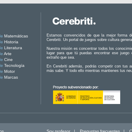
Estamos convencidos de que la mejor forma d
de
Matemáticas
Cerebriti. Un portal de juegos sobre cultura genera
de
Historia
de
Literatura
Nuestra misión es concentrar todos los conocimi
lugar para que tú puedas encontrar ese juego 
de
Arte
extraño que sea.
de
Cine
de
Tecnología
En Cerebriti además, podrás competir con tus a
más sabe. Y todo ello mientras mantienes tus ne
de
Motor
de
Marcas
os.
Soy profesor
|
Preguntas frecuentes
|
C