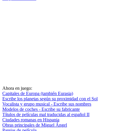
Ahora en juego:
Capitales de Europa (también Eurasia)
Escribe los planetas según su proximidad con el Sol
Vocalista y grupo musical - Escribe sus nombres
Modelos de coches - Escribe su fabricante
Títulos de películas mal traducidas al español II
Ciudades romanas en Hispania
Obras principales de Miguel Ángel
Parejas de película