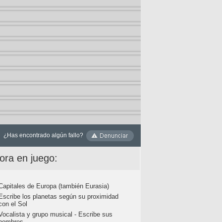
¿Has encontrado algún fallo?
ora en juego:
Capitales de Europa (también Eurasia)
Escribe los planetas según su proximidad
con el Sol
Vocalista y grupo musical - Escribe sus
nombres