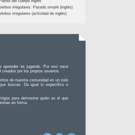
Partes del cuerpo inglés
Verbos irregulares: Pasado simple (inglés)
Verbos irregulares (actividad de inglés)
e aprender es jugando. Por eso nace
l creados por los propios usuarios.
entos de nuestra comunidad en un solo
que buscas. Da igual lo específico o
migos para demostrar quién es el que
uronas en forma.