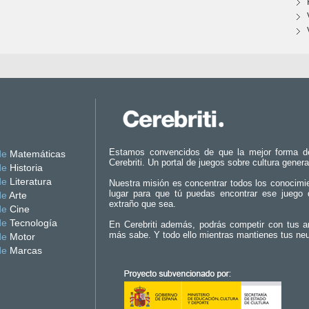
Estamos convencidos de que la mejor forma d
de
Matemáticas
Cerebriti. Un portal de juegos sobre cultura genera
de
Historia
de
Literatura
Nuestra misión es concentrar todos los conocimi
lugar para que tú puedas encontrar ese juego 
de
Arte
extraño que sea.
de
Cine
de
Tecnología
En Cerebriti además, podrás competir con tus a
más sabe. Y todo ello mientras mantienes tus ne
de
Motor
de
Marcas