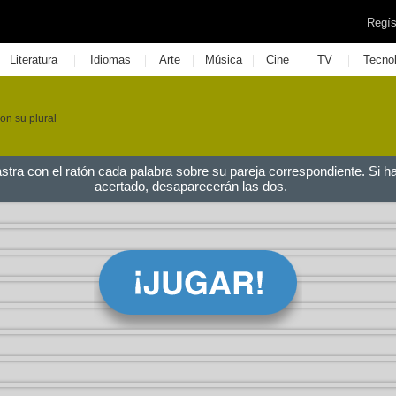
Regís
|
|
|
|
|
|
Literatura
Idiomas
Arte
Música
Cine
TV
Tecno
on su plural
astra con el ratón cada palabra sobre su pareja correspondiente. Si h
acertado, desaparecerán las dos.