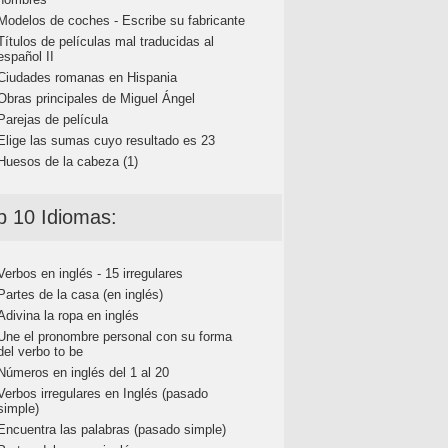
Modelos de coches - Escribe su fabricante
Títulos de películas mal traducidas al
español II
Ciudades romanas en Hispania
Obras principales de Miguel Ángel
Parejas de película
Elige las sumas cuyo resultado es 23
Huesos de la cabeza (1)
p 10 Idiomas:
Verbos en inglés - 15 irregulares
Partes de la casa (en inglés)
Adivina la ropa en inglés
Une el pronombre personal con su forma
del verbo to be
Números en inglés del 1 al 20
Verbos irregulares en Inglés (pasado
simple)
Encuentra las palabras (pasado simple)