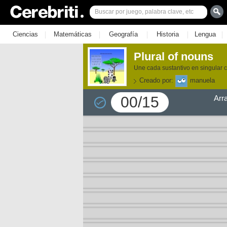
|
|
|
|
|
Ciencias
Matemáticas
Geografía
Historia
Lengua
Plural of nouns
Une cada sustantivo en singular c
Creado por:
manuela
00/15
Arr