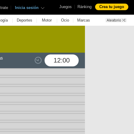
|
Juegos
Ránking
Crea tu juego
|
trate
Inicia sesión
|
|
|
|
logía
Deportes
Motor
Ocio
Marcas
as
12:00