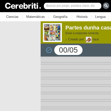
|
|
|
|
|
Ciencias
Matemáticas
Geografía
Historia
Lengua
Partes dunha casa
Elixe a resposta correcta.
Creado por:
lauri
00/05