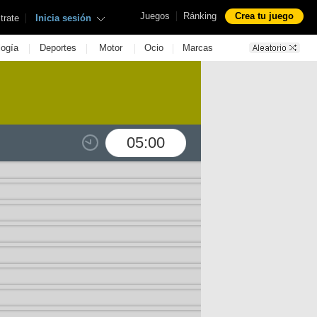
|
Juegos
Ránking
Crea tu juego
|
trate
Inicia sesión
|
|
|
|
logía
Deportes
Motor
Ocio
Marcas
05:00