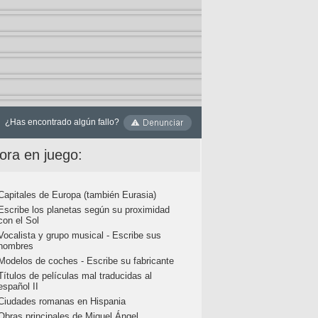
¿Has encontrado algún fallo?
ora en juego:
Capitales de Europa (también Eurasia)
Escribe los planetas según su proximidad
con el Sol
Vocalista y grupo musical - Escribe sus
nombres
Modelos de coches - Escribe su fabricante
Títulos de películas mal traducidas al
español II
Ciudades romanas en Hispania
Obras principales de Miguel Ángel