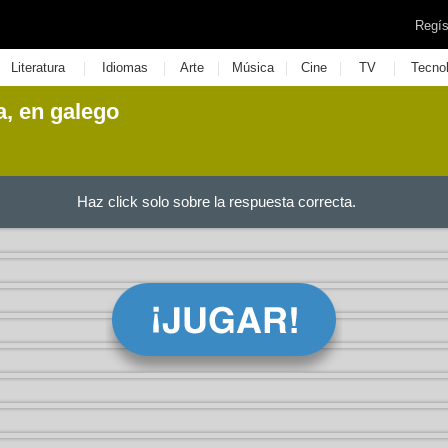
Regís
|
|
|
|
|
|
Literatura
Idiomas
Arte
Música
Cine
TV
Tecno
, en galego
Haz click solo sobre la respuesta correcta.