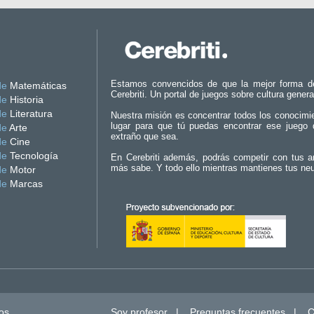
Estamos convencidos de que la mejor forma d
de
Matemáticas
Cerebriti. Un portal de juegos sobre cultura genera
de
Historia
de
Literatura
Nuestra misión es concentrar todos los conocimi
lugar para que tú puedas encontrar ese juego 
de
Arte
extraño que sea.
de
Cine
de
Tecnología
En Cerebriti además, podrás competir con tus a
más sabe. Y todo ello mientras mantienes tus ne
de
Motor
de
Marcas
os.
Soy profesor
|
Preguntas frecuentes
|
C