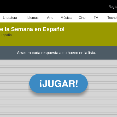
Regís
|
|
|
|
|
|
Literatura
Idiomas
Arte
Música
Cine
TV
Tecno
de la Semana en Español
n Español
Arrastra cada respuesta a su hueco en la lista.