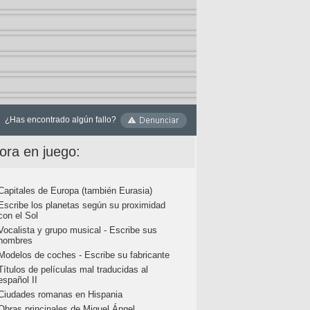
¿Has encontrado algún fallo?
ora en juego:
Capitales de Europa (también Eurasia)
Escribe los planetas según su proximidad
con el Sol
Vocalista y grupo musical - Escribe sus
nombres
Modelos de coches - Escribe su fabricante
Títulos de películas mal traducidas al
español II
Ciudades romanas en Hispania
Obras principales de Miguel Ángel