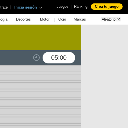
|
Juegos
Ránking
Crea tu juego
|
trate
Inicia sesión
|
|
|
|
logía
Deportes
Motor
Ocio
Marcas
05:00