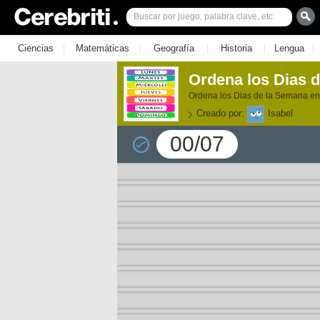
|
|
|
|
|
Ciencias
Matemáticas
Geografía
Historia
Lengua
Ordena los Dias 
Ordena los Dias de la Semana e
Creado por:
Isabel
00/07