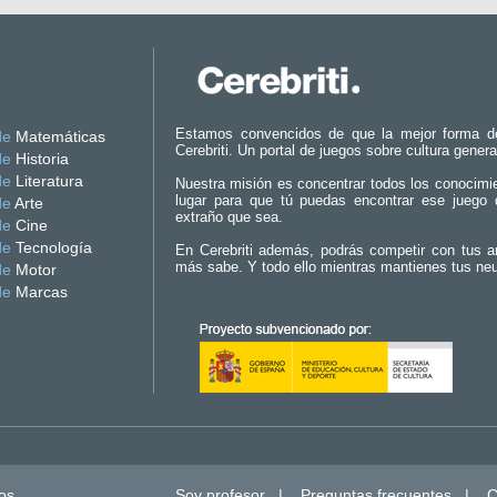
Estamos convencidos de que la mejor forma d
de
Matemáticas
Cerebriti. Un portal de juegos sobre cultura genera
de
Historia
de
Literatura
Nuestra misión es concentrar todos los conocimi
lugar para que tú puedas encontrar ese juego 
de
Arte
extraño que sea.
de
Cine
de
Tecnología
En Cerebriti además, podrás competir con tus a
más sabe. Y todo ello mientras mantienes tus ne
de
Motor
de
Marcas
os.
Soy profesor
|
Preguntas frecuentes
|
C