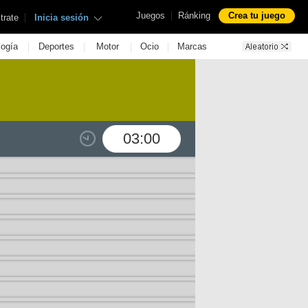
|
Juegos
Ránking
Crea tu juego
|
trate
Inicia sesión
|
|
|
|
logía
Deportes
Motor
Ocio
Marcas
03:00