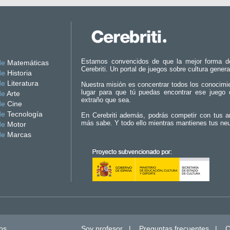
Estamos convencidos de que la mejor forma d
de
Matemáticas
Cerebriti. Un portal de juegos sobre cultura genera
de
Historia
de
Literatura
Nuestra misión es concentrar todos los conocimi
lugar para que tú puedas encontrar ese juego 
de
Arte
extraño que sea.
de
Cine
de
Tecnología
En Cerebriti además, podrás competir con tus a
más sabe. Y todo ello mientras mantienes tus ne
de
Motor
de
Marcas
os.
Soy profesor
|
Preguntas frecuentes
|
C