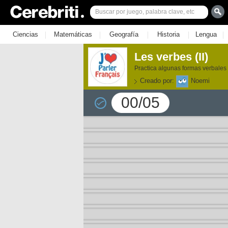
|
|
|
|
|
Ciencias
Matemáticas
Geografía
Historia
Lengua
Les verbes (II)
Practica algunas formas verbales
Creado por:
Noemi
00/05