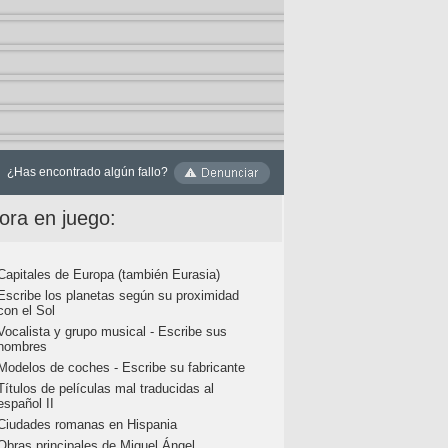
¿Has encontrado algún fallo?
ora en juego:
Capitales de Europa (también Eurasia)
Escribe los planetas según su proximidad
con el Sol
Vocalista y grupo musical - Escribe sus
nombres
Modelos de coches - Escribe su fabricante
Títulos de películas mal traducidas al
español II
Ciudades romanas en Hispania
Obras principales de Miguel Ángel