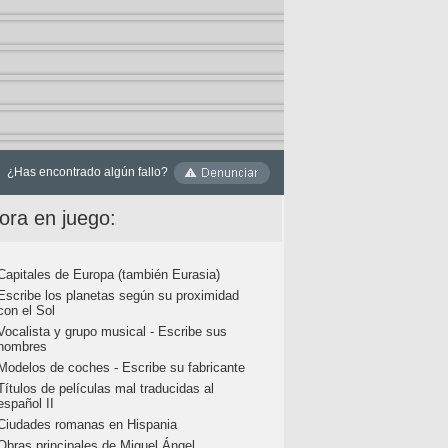
¿Has encontrado algún fallo?
ora en juego:
Capitales de Europa (también Eurasia)
Escribe los planetas según su proximidad
con el Sol
Vocalista y grupo musical - Escribe sus
nombres
Modelos de coches - Escribe su fabricante
Títulos de películas mal traducidas al
español II
Ciudades romanas en Hispania
Obras principales de Miguel Ángel