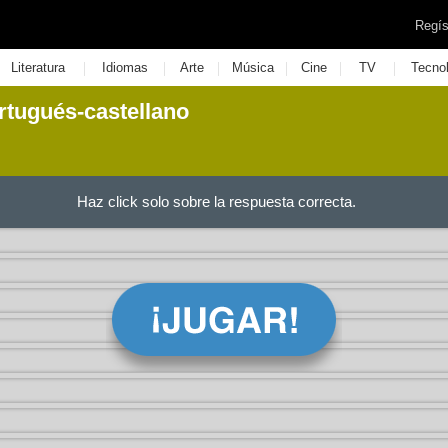
Regís
|
|
|
|
|
|
Literatura
Idiomas
Arte
Música
Cine
TV
Tecno
rtugués-castellano
Haz click solo sobre la respuesta correcta.