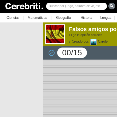
|
|
|
|
|
Ciencias
Matemáticas
Geografía
Historia
Lengua
Falsos amigos po
Elige la opción correcta
Creado por:
Carole
00/15