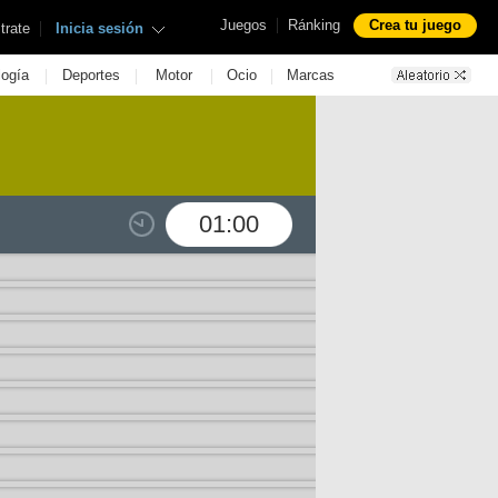
|
Juegos
Ránking
Crea tu juego
|
trate
Inicia sesión
|
|
|
|
logía
Deportes
Motor
Ocio
Marcas
01:00