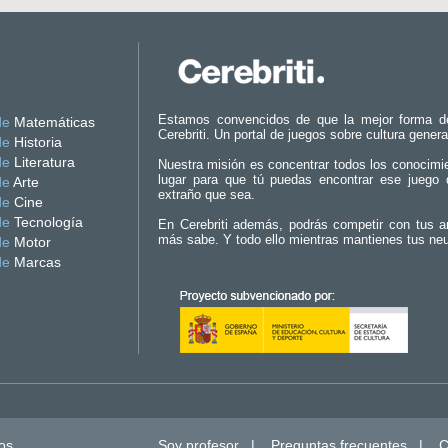
Estamos convencidos de que la mejor forma d
de
Matemáticas
Cerebriti. Un portal de juegos sobre cultura genera
de
Historia
de
Literatura
Nuestra misión es concentrar todos los conocimi
lugar para que tú puedas encontrar ese juego 
de
Arte
extraño que sea.
de
Cine
de
Tecnología
En Cerebriti además, podrás competir con tus a
más sabe. Y todo ello mientras mantienes tus ne
de
Motor
de
Marcas
os.
Soy profesor
|
Preguntas frecuentes
|
C