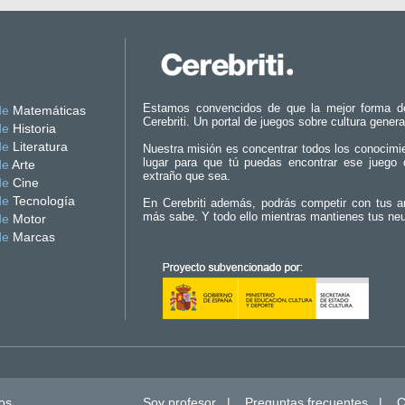
Estamos convencidos de que la mejor forma d
de
Matemáticas
Cerebriti. Un portal de juegos sobre cultura genera
de
Historia
de
Literatura
Nuestra misión es concentrar todos los conocimi
lugar para que tú puedas encontrar ese juego 
de
Arte
extraño que sea.
de
Cine
de
Tecnología
En Cerebriti además, podrás competir con tus a
más sabe. Y todo ello mientras mantienes tus ne
de
Motor
de
Marcas
os.
Soy profesor
|
Preguntas frecuentes
|
C