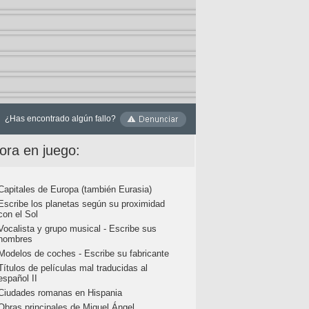
¿Has encontrado algún fallo?
ora en juego:
Capitales de Europa (también Eurasia)
Escribe los planetas según su proximidad
con el Sol
Vocalista y grupo musical - Escribe sus
nombres
Modelos de coches - Escribe su fabricante
Títulos de películas mal traducidas al
español II
Ciudades romanas en Hispania
Obras principales de Miguel Ángel