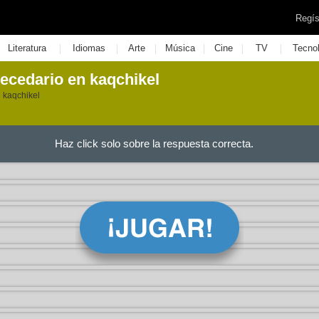
Regís
|
|
|
|
|
|
Literatura
Idiomas
Arte
Música
Cine
TV
Tecno
cedario en kaqchikel
 kaqchikel
Haz click solo sobre la respuesta correcta.