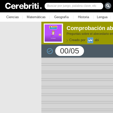
|
|
|
|
|
Ciencias
Matemáticas
Geografía
Historia
Lengua
Comprobación abe
Preguntas sobre el abecedario en
Creado por:
abi
00/05