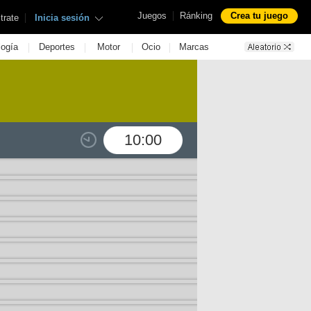
|
Juegos
Ránking
Crea tu juego
|
trate
Inicia sesión
|
|
|
|
logía
Deportes
Motor
Ocio
Marcas
10:00