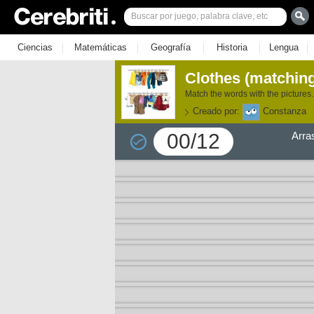
|
|
|
|
|
Ciencias
Matemáticas
Geografía
Historia
Lengua
Clothes (matchin
Match the words with the pictures.
Creado por:
Constanza
00/12
Arra