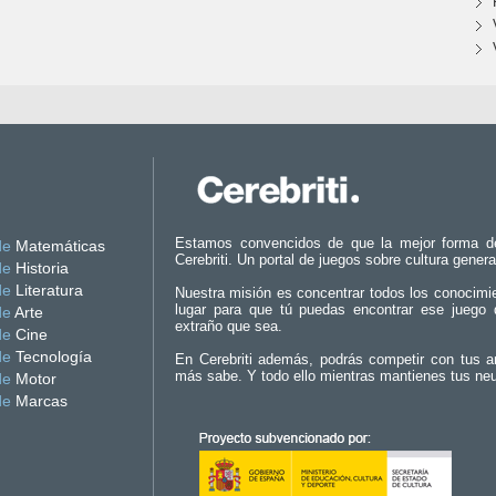
Estamos convencidos de que la mejor forma d
de
Matemáticas
Cerebriti. Un portal de juegos sobre cultura genera
de
Historia
de
Literatura
Nuestra misión es concentrar todos los conocimi
lugar para que tú puedas encontrar ese juego 
de
Arte
extraño que sea.
de
Cine
de
Tecnología
En Cerebriti además, podrás competir con tus a
más sabe. Y todo ello mientras mantienes tus ne
de
Motor
de
Marcas