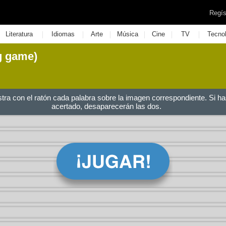
Regís
|
|
|
|
|
|
Literatura
Idiomas
Arte
Música
Cine
TV
Tecno
g game)
stra con el ratón cada palabra sobre la imagen correspondiente. Si ha
acertado, desaparecerán las dos.