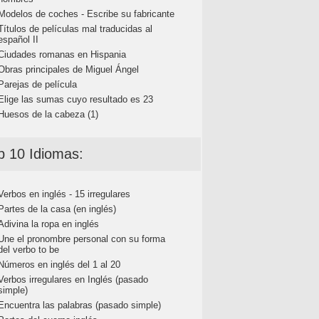
Modelos de coches - Escribe su fabricante
Títulos de películas mal traducidas al
español II
Ciudades romanas en Hispania
Obras principales de Miguel Ángel
Parejas de película
Elige las sumas cuyo resultado es 23
Huesos de la cabeza (1)
p 10 Idiomas:
Verbos en inglés - 15 irregulares
Partes de la casa (en inglés)
Adivina la ropa en inglés
Une el pronombre personal con su forma
del verbo to be
Números en inglés del 1 al 20
Verbos irregulares en Inglés (pasado
simple)
Encuentra las palabras (pasado simple)