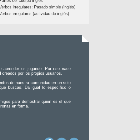
Partes del cuerpo inglés
Verbos irregulares: Pasado simple (inglés)
Verbos irregulares (actividad de inglés)
e aprender es jugando. Por eso nace
l creados por los propios usuarios.
entos de nuestra comunidad en un solo
que buscas. Da igual lo específico o
migos para demostrar quién es el que
uronas en forma.