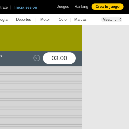
|
Juegos
Ránking
Crea tu juego
|
trate
Inicia sesión
|
|
|
|
logía
Deportes
Motor
Ocio
Marcas
s
03:00