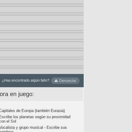
¿Has encontrado algún fallo?
ora en juego:
Capitales de Europa (también Eurasia)
Escribe los planetas según su proximidad
con el Sol
Vocalista y grupo musical - Escribe sus
nombres