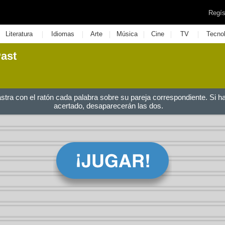
Regís
|
|
|
|
|
|
Literatura
Idiomas
Arte
Música
Cine
TV
Tecno
Past
astra con el ratón cada palabra sobre su pareja correspondiente. Si h
acertado, desaparecerán las dos.