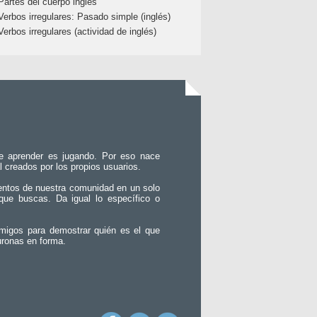
Partes del cuerpo inglés
Verbos irregulares: Pasado simple (inglés)
Verbos irregulares (actividad de inglés)
e aprender es jugando. Por eso nace
l creados por los propios usuarios.
entos de nuestra comunidad en un solo
que buscas. Da igual lo específico o
migos para demostrar quién es el que
uronas en forma.