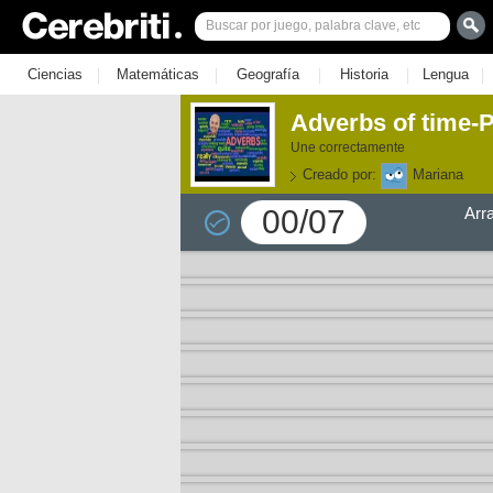
|
|
|
|
|
Ciencias
Matemáticas
Geografía
Historia
Lengua
Adverbs of time-
Une correctamente
Creado por:
Mariana
00/07
Arr