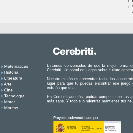
Estamos convencidos de que la mejor forma d
de
Matemáticas
Cerebriti. Un portal de juegos sobre cultura genera
de
Historia
de
Literatura
Nuestra misión es concentrar todos los conocimi
lugar para que tú puedas encontrar ese juego 
de
Arte
extraño que sea.
de
Cine
de
Tecnología
En Cerebriti además, podrás competir con tus a
más sabe. Y todo ello mientras mantienes tus ne
de
Motor
de
Marcas