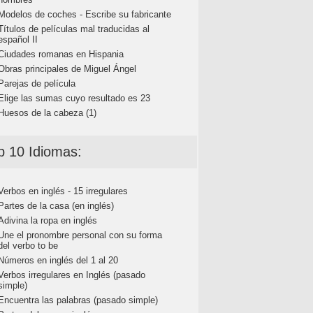
Modelos de coches - Escribe su fabricante
Títulos de películas mal traducidas al
español II
Ciudades romanas en Hispania
Obras principales de Miguel Ángel
Parejas de película
Elige las sumas cuyo resultado es 23
Huesos de la cabeza (1)
p 10 Idiomas:
Verbos en inglés - 15 irregulares
Partes de la casa (en inglés)
Adivina la ropa en inglés
Une el pronombre personal con su forma
del verbo to be
Números en inglés del 1 al 20
Verbos irregulares en Inglés (pasado
simple)
Encuentra las palabras (pasado simple)