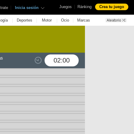
|
Juegos
Ránking
Crea tu juego
|
trate
Inicia sesión
|
|
|
|
logía
Deportes
Motor
Ocio
Marcas
as
02:00