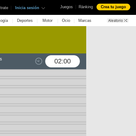
|
Juegos
Ránking
Crea tu juego
|
trate
Inicia sesión
|
|
|
|
logía
Deportes
Motor
Ocio
Marcas
s
02:00