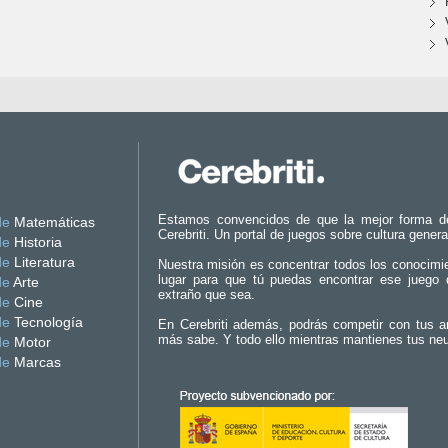
Estamos convencidos de que la mejor forma d
de
Matemáticas
Cerebriti. Un portal de juegos sobre cultura genera
de
Historia
de
Literatura
Nuestra misión es concentrar todos los conocimi
lugar para que tú puedas encontrar ese juego 
de
Arte
extraño que sea.
de
Cine
de
Tecnología
En Cerebriti además, podrás competir con tus a
más sabe. Y todo ello mientras mantienes tus ne
de
Motor
de
Marcas