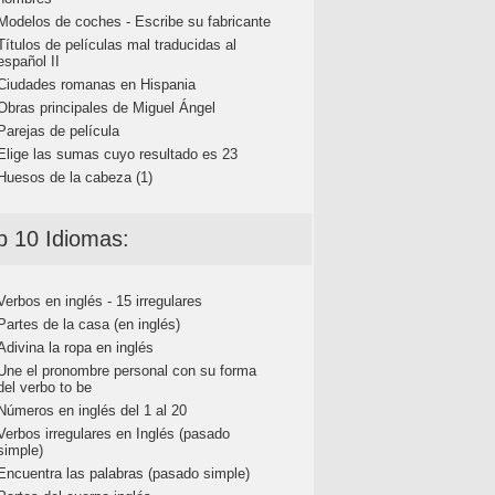
Modelos de coches - Escribe su fabricante
Títulos de películas mal traducidas al
español II
Ciudades romanas en Hispania
Obras principales de Miguel Ángel
Parejas de película
Elige las sumas cuyo resultado es 23
Huesos de la cabeza (1)
p 10 Idiomas:
Verbos en inglés - 15 irregulares
Partes de la casa (en inglés)
Adivina la ropa en inglés
Une el pronombre personal con su forma
del verbo to be
Números en inglés del 1 al 20
Verbos irregulares en Inglés (pasado
simple)
Encuentra las palabras (pasado simple)