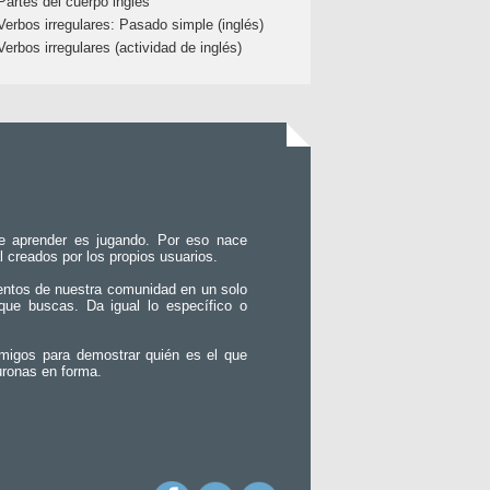
Partes del cuerpo inglés
Verbos irregulares: Pasado simple (inglés)
Verbos irregulares (actividad de inglés)
e aprender es jugando. Por eso nace
l creados por los propios usuarios.
entos de nuestra comunidad en un solo
que buscas. Da igual lo específico o
migos para demostrar quién es el que
uronas en forma.