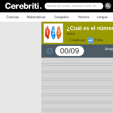
|
|
|
|
|
Ciencias
Matemáticas
Geografía
Historia
Lengua
¿Cuál es el núme
Match
Creado por:
Pablo
00/09
Arra