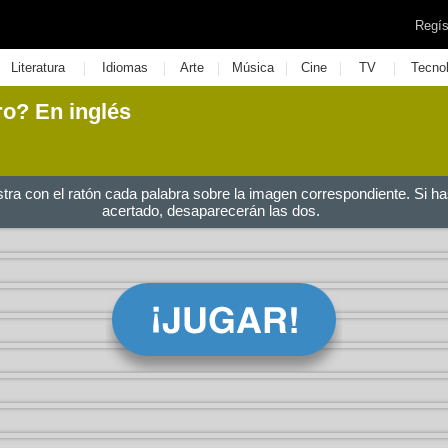
Regís
|
|
|
|
|
|
Literatura
Idiomas
Arte
Música
Cine
TV
Tecno
ro? En inglés
stra con el ratón cada palabra sobre la imagen correspondiente. Si ha
acertado, desaparecerán las dos.