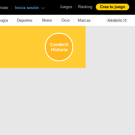
|
Juegos
Ránking
Crea tu juego
|
trate
Inicia sesión
|
|
|
|
logía
Deportes
Motor
Ocio
Marcas
Cerebriti
Historia