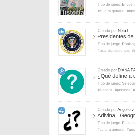
Tipo de juego:
Encuent
#cultura general
#hist
Creado por
Nora L
Presidentes de
Tipo de juego:
Ránkin
#usa
#presidentes
#
Creado por
DIANA P
¿Qué define a 
Tipo de juego:
Selecci
#filosofía
#persona
#
Creado por
Angello v
Adivina - Geogra
Tipo de juego:
Encuent
#cultura general
#geog