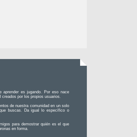
e aprender es jugando. Por eso nace
l creados por los propios usuarios.
entos de nuestra comunidad en un solo
que buscas. Da igual lo específico o
migos para demostrar quién es el que
uronas en forma.