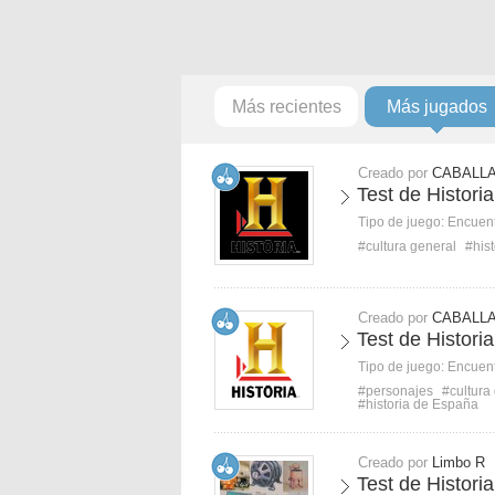
Más recientes
Más jugados
Creado por
CABALLA
Test de Historia
Tipo de juego:
Encuent
#cultura general
#hist
Creado por
CABALLA
Test de Historia
Tipo de juego:
Encuent
#personajes
#cultura
#historia de España
Creado por
Limbo R
Test de Histori