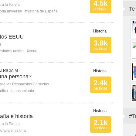
4.5k
ra la Pareja
Te
partidas
oria universal
#historia de España
Historia
 los EEUU
3.8k
g
partidas
estados unidos
#eeuu
ATRICIA M
Historia
una persona?
2.4k
ona las Respuestas Correctas
partidas
ética
#pensamiento
Historia
fía e historia
#T
2.1k
ra la Pareja
partidas
rafía e historia