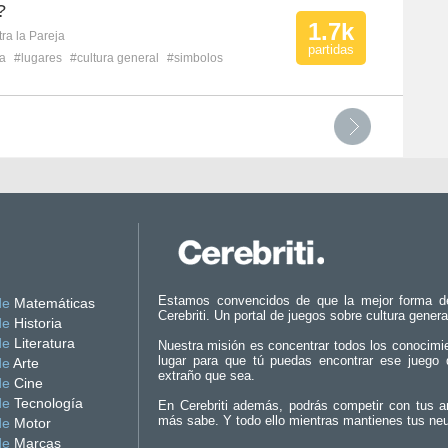
?
1.7k
ra la Pareja
partidas
ra
#lugares
#cultura general
#simbolos
Estamos convencidos de que la mejor forma d
de
Matemáticas
Cerebriti. Un portal de juegos sobre cultura genera
de
Historia
de
Literatura
Nuestra misión es concentrar todos los conocimi
lugar para que tú puedas encontrar ese juego 
de
Arte
extraño que sea.
de
Cine
de
Tecnología
En Cerebriti además, podrás competir con tus a
más sabe. Y todo ello mientras mantienes tus ne
de
Motor
de
Marcas