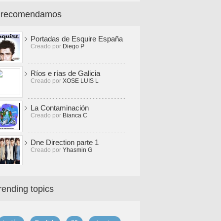
 recomendamos
Portadas de Esquire España
Creado por
Diego P
Ríos e rías de Galicia
Creado por
XOSE LUIS L
La Contaminación
Creado por
Bianca C
Dne Direction parte 1
Creado por
Yhasmin G
rending topics