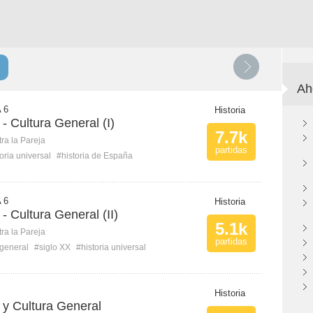
Ah
 6
Historia
 - Cultura General (I)
7.7k
ra la Pareja
partidas
oria universal
#historia de España
 6
Historia
 - Cultura General (II)
5.1k
ra la Pareja
partidas
 general
#siglo XX
#historia universal
Historia
a y Cultura General