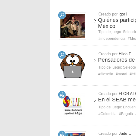
Creado por
igor l
Quiénes partici
México
Tipo de juego:
Selecci
#independencia
#Méx
Creado por
Hilda F
Pensadores de l
Tipo de juego:
Selecci
#filosofía
#moral
#ét
Creado por
FLOR AL
En el SEAB me 
Tipo de juego:
Encuent
#Colombia
#Bogotá
Creado por
Jade E