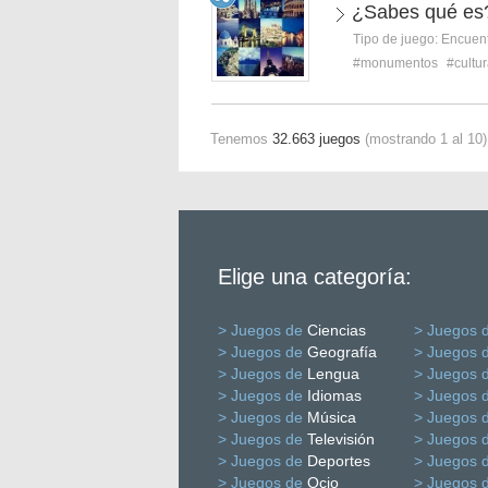
¿Sabes qué es
Tipo de juego:
Encuent
#monumentos
#cultu
Tenemos
32.663 juegos
(mostrando 1 al 10)
Elige una categoría:
> Juegos de
Ciencias
> Juegos 
> Juegos de
Geografía
> Juegos 
> Juegos de
Lengua
> Juegos 
> Juegos de
Idiomas
> Juegos 
> Juegos de
Música
> Juegos 
> Juegos de
Televisión
> Juegos 
> Juegos de
Deportes
> Juegos 
> Juegos de
Ocio
> Juegos 