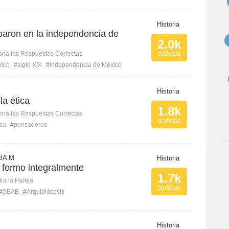
Historia
paron en la independencia de
2.0k
partidas
ona las Respuestas Correctas
ico
#siglo XIX
#independencia de México
Historia
a ética
1.8k
ona las Respuestas Correctas
partidas
ica
#pensadores
BA M
Historia
formo integralmente
1.7k
ra la Pareja
partidas
#SEAB
#Arquidiócesis
Historia