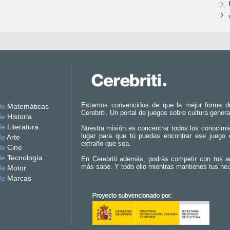
Estamos convencidos de que la mejor forma d
de
Matemáticas
Cerebriti. Un portal de juegos sobre cultura genera
de
Historia
de
Literatura
Nuestra misión es concentrar todos los conocimi
lugar para que tú puedas encontrar ese juego 
de
Arte
extraño que sea.
de
Cine
de
Tecnología
En Cerebriti además, podrás competir con tus a
más sabe. Y todo ello mientras mantienes tus ne
de
Motor
de
Marcas