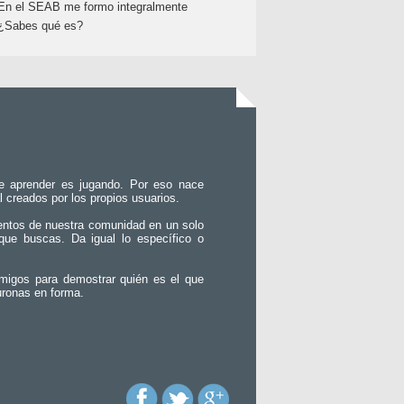
En el SEAB me formo integralmente
¿Sabes qué es?
e aprender es jugando. Por eso nace
l creados por los propios usuarios.
entos de nuestra comunidad en un solo
que buscas. Da igual lo específico o
migos para demostrar quién es el que
uronas en forma.