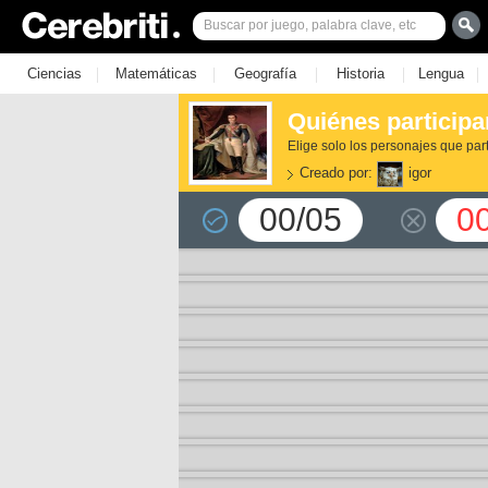
|
|
|
|
|
Ciencias
Matemáticas
Geografía
Historia
Lengua
Quiénes participa
Elige solo los personajes que par
Creado por:
igor
00/05
0