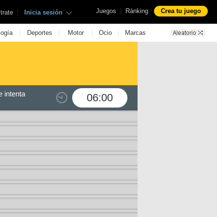
|
Juegos
Ránking
Crea tu juego
|
trate
Inicia sesión
|
|
|
|
logía
Deportes
Motor
Ocio
Marcas
 intenta
06:00