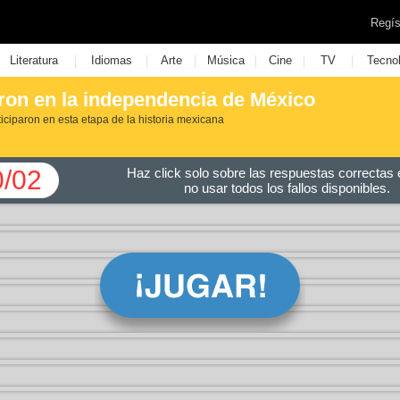
Regís
|
|
|
|
|
|
Literatura
Idiomas
Arte
Música
Cine
TV
Tecno
ron en la independencia de México
ticiparon en esta etapa de la historia mexicana
0/02
Haz click solo sobre las respuestas correctas e
no usar todos los fallos disponibles.