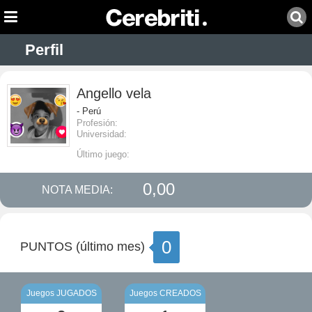
Perfil
Angello vela
- Perú
Profesión:
Universidad:
Último juego:
0,00
NOTA MEDIA:
0
PUNTOS (último mes)
Juegos JUGADOS
Juegos CREADOS