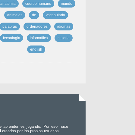
anatomía
cuerpo humano
mundo
animales
de
vocabulario
palabras
ordenadores
idiomas
tecnología
informática
historia
english
e aprender es jugando. Por eso nace
l creados por los propios usuarios.