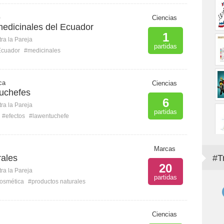
G
Ciencias
medicinales del Ecuador
1
ra la Pareja
partidas
Ecuador
#medicinales
ca
Ciencias
uchefes
6
ra la Pareja
partidas
#efectos
#lawentuchefe
Marcas
rales
#T
20
ra la Pareja
partidas
osmética
#productos naturales
Ciencias