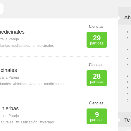
Ah
Ciencias
medicinales
29
ra la Pareja
partidas
lantas medicinales
#medicinales
Ciencias
cinales
28
ra la Pareja
partidas
turales
#hierbas
#plantas medicinales
Ciencias
o hierbas
9
ra la Pareja
Te
partidas
aturales
#clasificación
#hierbas