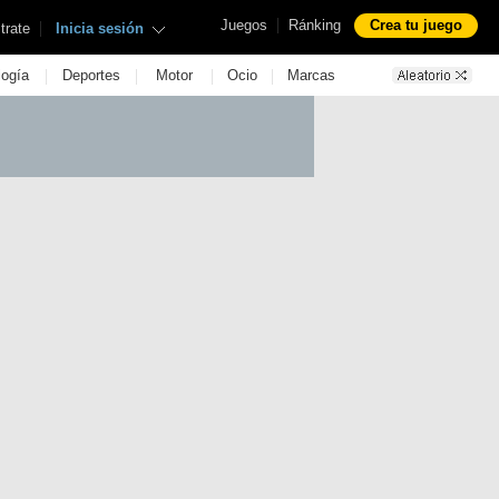
|
Juegos
Ránking
Crea tu juego
|
trate
Inicia sesión
|
|
|
|
logía
Deportes
Motor
Ocio
Marcas