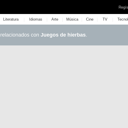
Regís
|
|
|
|
|
|
Literatura
Idiomas
Arte
Música
Cine
TV
Tecno
 relacionados con
Juegos de hierbas
.