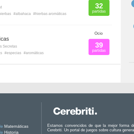
32
st
partidas
hierbas
#albahaca
#hierbas aromáticas
Ocio
icas
39
s Secretas
partidas
as
#especias
#aromáticas
Estamos convencidos de que la mejor forma d
de
Matemáticas
Cerebriti. Un portal de juegos sobre cultura genera
de
Historia