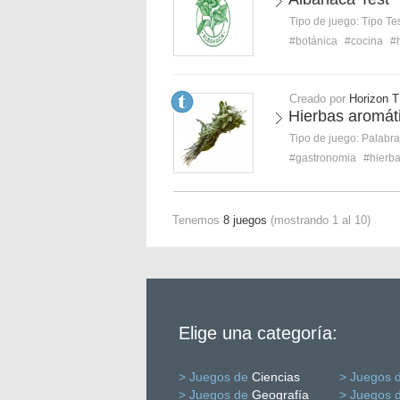
Tipo de juego:
Tipo Te
#botánica
#cocina
#
Creado por
Horizon T
Hierbas aromát
Tipo de juego:
Palabra
#gastronomia
#hierb
Tenemos
8 juegos
(mostrando 1 al 10)
Elige una categoría:
> Juegos de
Ciencias
> Juegos 
> Juegos de
Geografía
> Juegos 