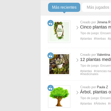
Más recientes
Más jugados
Creado por
Jimena R
Cinco plantas 
Tipo de juego:
Encuent
#plantas
#hierbas
#p
Creado por
Valentina
12 plantas medi
Tipo de juego:
Encuent
#plantas
#ciencias na
#medicinales
Creado por
Paula Z
Árbol, plantas 
Tipo de juego:
Encuent
#plantas
#Árboles
#n