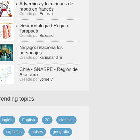
Adverbios y locuciones de
modo en francés
Creado por
Ernesto
Geomorfología I Región
Tarapacá
Creado por
Buzaiser
Ninjago: relaciona los
personajes
Creado por
karmaland m
Chile - SNASPE - Región de
Atacama
Creado por
Jorge V
rending topics
inglés
English
20
ciencias
capitales
países
geografía