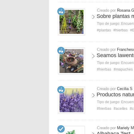
Creado por
Rosana 
Sobre plantas 
Tipo de juego:
Encuent
#plantas
#hierbas
#
Creado por
Franches
Seamos lawent
Tipo de juego:
Encuent
#hierbas
#mapuches
Creado por
Cecilia S
Productos natu
Tipo de juego:
Encuent
#hierbas
#aceites
#c
Creado por
Mariely M
Albahaca Test